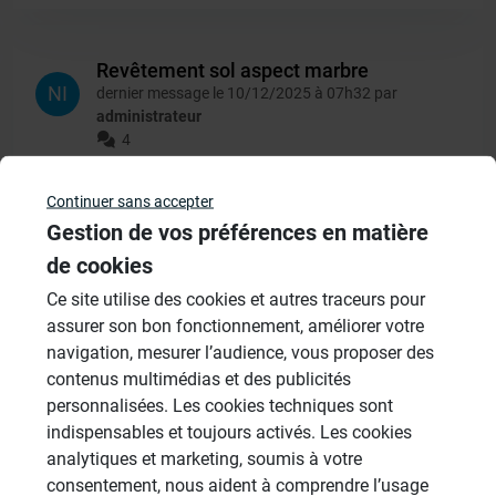
Revêtement sol aspect marbre
NI
dernier message le 10/12/2025 à 07h32 par
administrateur
4
Continuer sans accepter
Gestion de vos préférences en matière
Fuite bonde douche à l’italienne
de cookies
NI
dernier message le 17/11/2025 à 17h37 par
administrateur
Ce site utilise des cookies et autres traceurs pour
3
assurer son bon fonctionnement, améliorer votre
navigation, mesurer l’audience, vous proposer des
contenus multimédias et des publicités
personnalisées. Les cookies techniques sont
fuite bonde
indispensables et toujours activés. Les cookies
PA
dernier message le 17/11/2025 à 17h47 par
analytiques et marketing, soumis à votre
administrateur
consentement, nous aident à comprendre l’usage
2