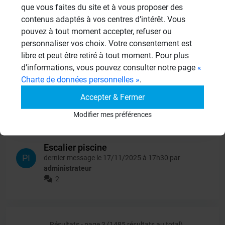
que vous faites du site et à vous proposer des
contenus adaptés à vos centres d’intérêt. Vous
pouvez à tout moment accepter, refuser ou
personnaliser vos choix. Votre consentement est
Carrelage autour evacuation wedi
libre et peut être retiré à tout moment. Pour plus
fundu riolito neo ecoulement
LF
lineaire
d’informations, vous pouvez consulter notre page
«
dernier message le 18/11/2025 à 12h40 par
Charte de données personnelles »
.
administrateur
Accepter & Fermer
2
Modifier mes préférences
Escalier piscine
PI
dernier message le 17/11/2025 à 17h30 par
administrateur
2
Résultats - page 3 (1485 résultats au total)