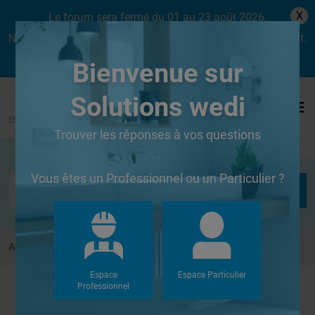
X
Le forum sera fermé du 01 au 23 août 2026.
Nous aurons le plaisir de vous retrouver dès le lundi 24 août.
Bienvenue sur
Solutions wedi
Trouver les réponses à vos questions
Se connecter
Vous êtes un Professionnel ou un Particulier ?
Accueil
Forums
Douches à l'Italienne
Espace
Espace Particulier
Professionnel