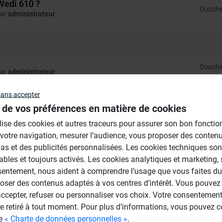
Wedi 610 ?
Douches
par
administrateur
Douches
par
administrateur
sans accepter
 de vos préférences en matière de cookies
et Immersion
ilise des cookies et autres traceurs pour assurer son bon foncti
par
administrateur
 votre navigation, mesurer l’audience, vous proposer des conten
as et des publicités personnalisées. Les cookies techniques son
ables et toujours activés. Les cookies analytiques et marketing,
sentement, nous aident à comprendre l’usage que vous faites du 
oser des contenus adaptés à vos centres d’intérêt. Vous pouvez 
Douches
par
Administrateur
cepter, refuser ou personnaliser vos choix. Votre consentement 
re retiré à tout moment. Pour plus d’informations, vous pouvez c
ge
« Charte de données personnelles »
.