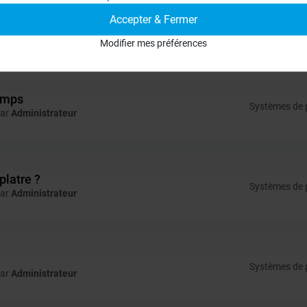
Accepter & Fermer
Systèmes de p
par
Administrateur
Modifier mes préférences
temps
Systèmes de p
par
Administrateur
platre ?
Systèmes de p
par
Administrateur
Systèmes de p
par
Administrateur