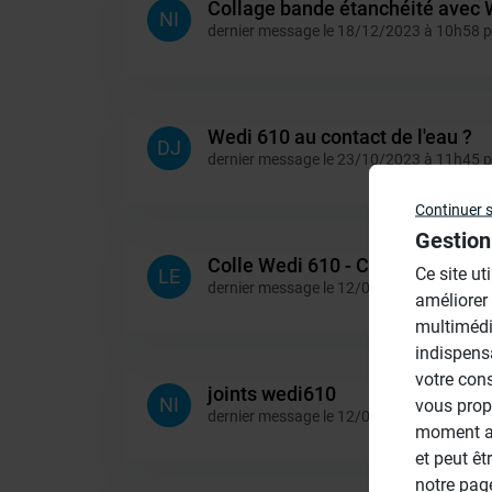
Collage bande étanchéité avec 
NI
dernier message le 18/12/2023 à 10h58 
Wedi 610 au contact de l'eau ?
DJ
dernier message le 23/10/2023 à 11h45 
Continuer 
Gestion
Colle Wedi 610 - Compatibilité 
Ce site ut
LE
dernier message le 12/07/2022 à 16h24 
améliorer
multimédi
indispens
votre con
joints wedi610
NI
vous prop
dernier message le 12/01/2022 à 16h53 
moment ac
et peut êt
notre pa