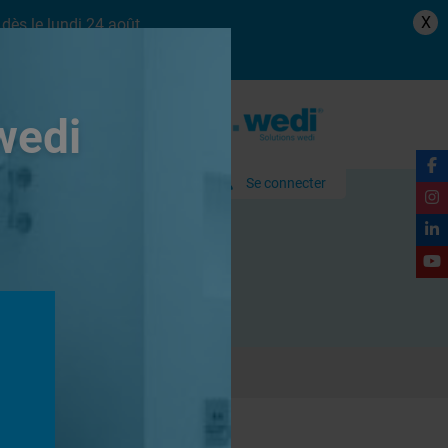
X
dès le lundi 24 août.
wedi
Se connecter