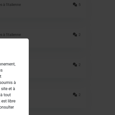
 à l'Italienne
5
 à l'Italienne
2
onnement,
Autres
2
us
t
 soumis à
site et à
à tout
 à l'Italienne
2
est libre
onsulter