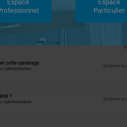
Espace
Espace
Résultats Forum
Professionnel
Particulier
Forum en lien avec votre requête :
610
S
t colle carrelage
Systèmes de p
par
administrateur
éité ?
Systèmes de p
par
administrateur