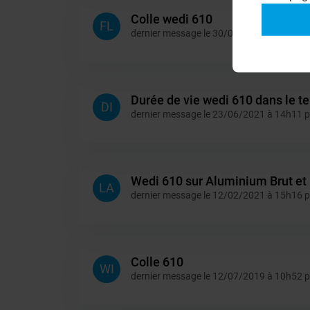
Colle wedi 610
FL
dernier message le 30/07/2021 à 09h04 
Durée de vie wedi 610 dans le 
DI
dernier message le 23/06/2021 à 14h11 
Wedi 610 sur Aluminium Brut et 
LA
dernier message le 12/02/2021 à 15h16 
Colle 610
WI
dernier message le 12/07/2019 à 10h52 