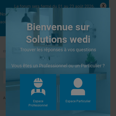
X
Le forum sera fermé du 01 au 23 août 2026.
Nous aurons le plaisir de vous retrouver dès le lundi 24
août.
Bienvenue sur
Solutions wedi
Trouver les réponses à vos questions
Se connecter
Vous êtes un Professionnel ou un Particulier ?
Accueil
Forums
Douches à l'Italienne
Espace
Espace Particulier
infiltration pour la 2ième fois sous la pâte de verre
Professionnel