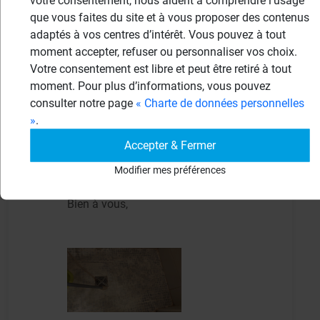
votre consentement, nous aident à comprendre l’usage
mon artisan s'est aussi loupé avec des
que vous faites du site et à vous proposer des contenus
fournitures achetées chez Lapeyre et de
adaptés à vos centres d’intérêt. Vous pouvez à tout
moment accepter, refuser ou personnaliser vos choix.
la mosaïque Briare. Depuis, je recolle et
Votre consentement est libre et peut être retiré à tout
rejointe avec une colle D2 ParexLanko
moment. Pour plus d’informations, vous pouvez
tous les 18 mois mais le résultat
consulter notre page
« Charte de données personnelles
esthétique se dégrade... Dieu merci,
»
.
l'étanchéité est bonne. Y aurait il une
Accepter & Fermer
possibilité de poser un receveur extra plat
Modifier mes préférences
en résine sur le Wedi décapé ?
Bien à vous,