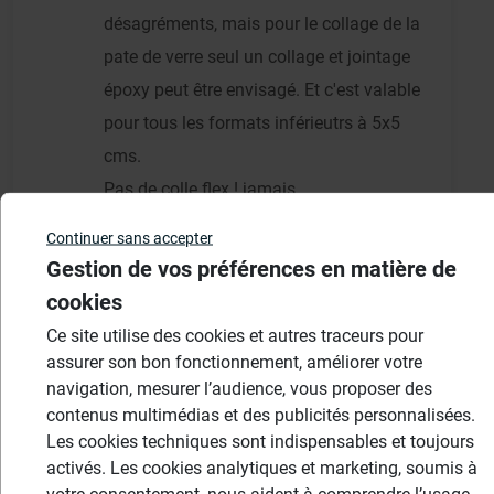
désagréments, mais pour le collage de la
pate de verre seul un collage et jointage
époxy peut être envisagé. Et c'est valable
pour tous les formats inférieutrs à 5x5
cms.
Pas de colle flex ! jamais.
Continuer sans accepter
Cordialement,
Gestion de vos préférences en matière de
Patrick Vayssie, Wedi France
cookies
Ce site utilise des cookies et autres traceurs pour
assurer son bon fonctionnement, améliorer votre
navigation, mesurer l’audience, vous proposer des
Dclic
contenus multimédias et des publicités personnalisées.
DC
15/11/2019 à 16h11
Les cookies techniques sont indispensables et toujours
activés. Les cookies analytiques et marketing, soumis à
Bonjour,