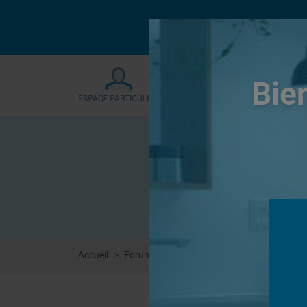
Le forum sera fermé
Bie
Accueil
Forums
Revêtement Finition
Placo e