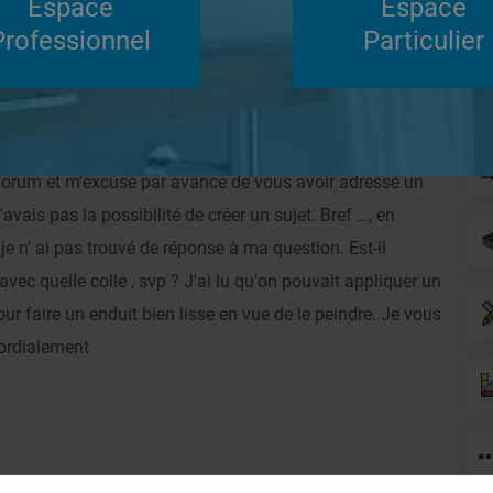
Espace
Espace
Su
Professionnel
Particulier
Répondre
e forum et m'excuse par avance de vous avoir adressé un
avais pas la possibilité de créer un sujet. Bref …, en
e n' ai pas trouvé de réponse à ma question. Est-il
 avec quelle colle , svp ? J'ai lu qu'on pouvait appliquer un
ur faire un enduit bien lisse en vue de le peindre. Je vous
Cordialement