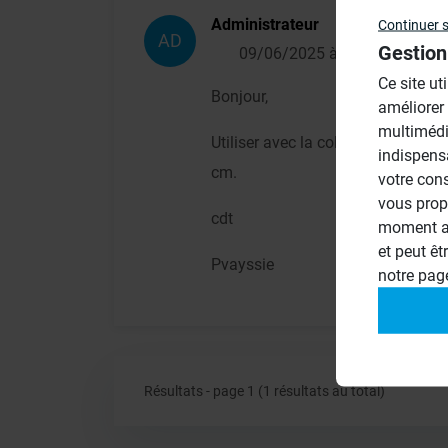
Administrateur
Continuer 
AD
Gestion
09/06/2025 à 12h06
Ce site ut
Bonjour,
améliorer
multimédi
Utiliser avec la colle wedi 610 = 
indispens
cm.
votre con
vous prop
cdt
moment ac
et peut êt
Pvayssie
notre pa
Résultats - page 1 (1 résultats au total)