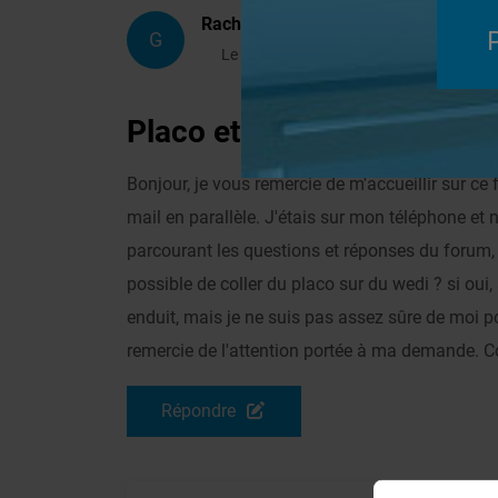
Rachel
G
Le 08/06/2025 à 15h06
Placo et Wedi
Revêtement Finition
Bonjour, je vous remercie de m'accueillir sur c
mail en parallèle. J'étais sur mon téléphone et n'
parcourant les questions et réponses du forum, j
possible de coller du placo sur du wedi ? si oui,
enduit, mais je ne suis pas assez sûre de moi po
remercie de l'attention portée à ma demande. 
Répondre