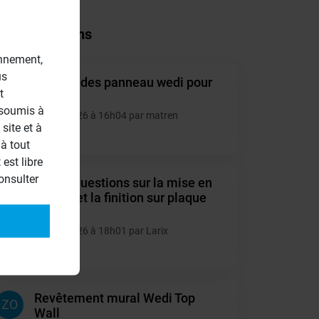
tres questions
onnement,
us
Enduire des panneau wedi pour
MA
t
cuisine
 soumis à
22/04/2026 à 16h04 par matren
site et à
5
à tout
est libre
onsulter
Divers questions sur la mise en
LA
oeuvre et la finition sur plaque
Wedi
19/01/2026 à 18h01 par Larix
5
Revêtement mural Wedi Top
ZO
Wall