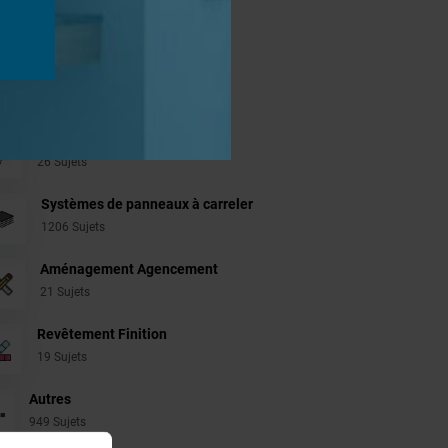
jets
Douches à l'Italienne
1485 Sujets
Cabines de hammam
26 Sujets
Systèmes de panneaux à carreler
1206 Sujets
Aménagement Agencement
21 Sujets
Revêtement Finition
19 Sujets
Autres
949 Sujets