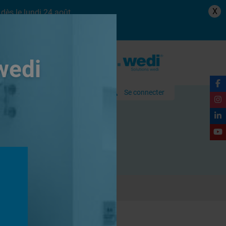
X
dès le lundi 24 août.
wedi
Se connecter