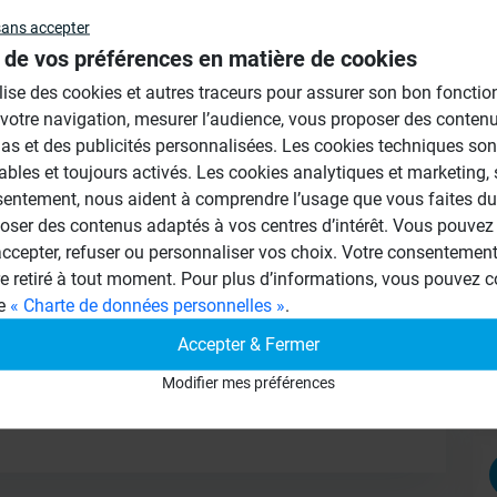
sans accepter
Au
 de vos préférences en matière de cookies
ilise des cookies et autres traceurs pour assurer son bon foncti
 votre navigation, mesurer l’audience, vous proposer des conten
as et des publicités personnalisées. Les cookies techniques son
cordons en “ S” en vertical d'espacement 30
ables et toujours activés. Les cookies analytiques et marketing,
sentement, nous aident à comprendre l’usage que vous faites du 
oser des contenus adaptés à vos centres d’intérêt. Vous pouvez 
cepter, refuser ou personnaliser vos choix. Votre consentement 
re retiré à tout moment. Pour plus d’informations, vous pouvez c
ge
« Charte de données personnelles »
.
Accepter & Fermer
Modifier mes préférences