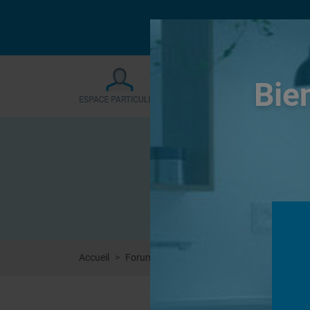
Le forum sera fermé
Bie
Accueil
Forums
Revêtement Finition
Enduit d