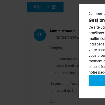
Répondre
Continuer 
Gestion
Ce site ut
Administrateur
améliorer
AD
30/04/2025 à 13h04
multimédi
indispens
Bonjour,
votre con
vous prop
sur panneaux wedi , et apprès app
moment ac
au raccord entre deux panneaux (
et peut êt
notre pa
directement tout enduit.
Un primaire n'est nécessaire que p
contenant de l'air peuvent “ buller
cdt