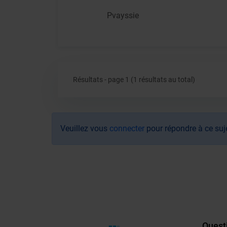
Pvayssie
Résultats - page 1 (1 résultats au total)
Veuillez vous
connecter
pour répondre à ce suj
Quest