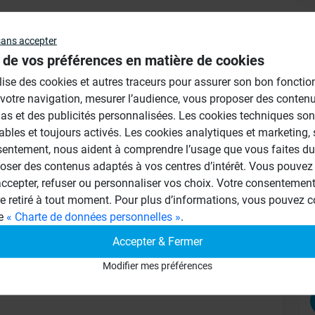
Au
sans accepter
 de vos préférences en matière de cookies
ilise des cookies et autres traceurs pour assurer son bon foncti
 votre navigation, mesurer l’audience, vous proposer des conten
as et des publicités personnalisées. Les cookies techniques son
ables et toujours activés. Les cookies analytiques et marketing,
sentement, nous aident à comprendre l’usage que vous faites du 
oser des contenus adaptés à vos centres d’intérêt. Vous pouvez 
lication de la bande d'armature wedi tool
cepter, refuser ou personnaliser vos choix. Votre consentement 
 largeur 12 cm) vous pouvez appliquer
re retiré à tout moment. Pour plus d’informations, vous pouvez c
ge
« Charte de données personnelles »
.
Accepter & Fermer
our des enduits prêts à l'emploi qui
Modifier mes préférences
”.