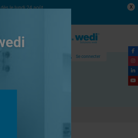
X
dès le lundi 24 août.
wedi
Se connecter