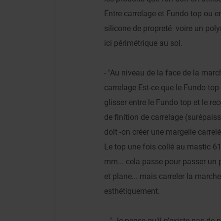
Entre carrelage et Fundo top ou en
silicone de propreté voire un poly
ici périmétrique au sol.
- "Au niveau de la face de la marc
carrelage Est-ce que le Fundo top 
glisser entre le Fundo top et le re
de finition de carrelage (surépaiss
doit -on créer une margelle carrelé
Le top une fois collé au mastic 6
mm... cela passe pour passer un pr
et plane... mais carreler la march
esthétiquement.
- " Je pense qu’il n’existe pas 