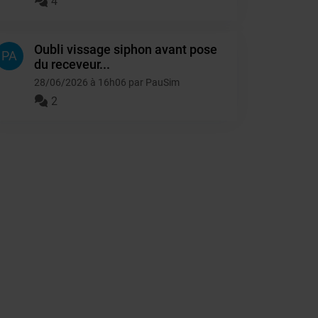
4
Oubli vissage siphon avant pose
PA
du receveur...
28/06/2026 à 16h06 par PauSim
2