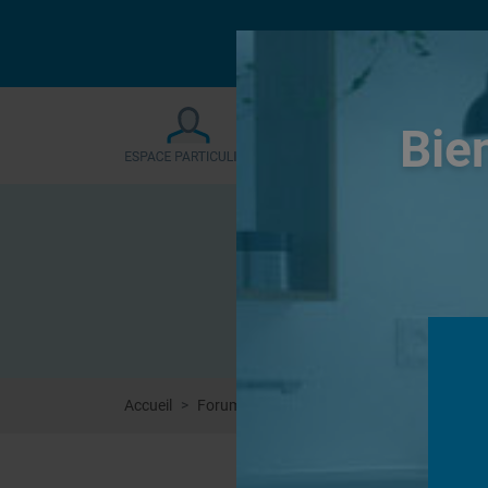
Le forum sera fermé
Bie
Accueil
Forums
Douches à l'Italienne
rehauss