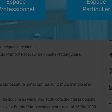
Espace
Espace
Su
Professionnel
Particulier
Répondre
undo
Douches à l'Italienne
 quelques questions
do Primo® Receveur de douche rectangulaire,
sur ossature métal optima sur 2 murs d’angle et un
 de douche en verre long 1200 côté droit de la douche
n receveur Fundo Primo écoulement excentré 1600x 1000