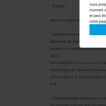
vous prop
Bonjour,
moment ac
et peut êt
pour vous répondre:
notre pa
" Quel est votre conseil pour const
douche et sa continuité parfaitem
plusieurs panneaux de constructio
colle.: "
Oui on peut le faire avec une colle
économique de faire une rehauss
cms coupés à la bonne hauteur. 
610.
-" Que préconisez- vous pour la jo
les produits que l’on doit on utilise