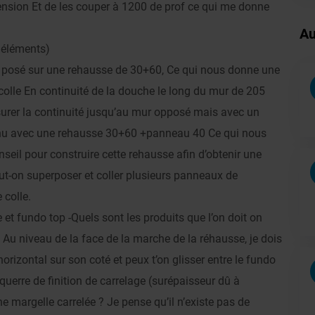
sion Et de les couper à 1200 de prof ce qui me donne
Au
 éléments)
posé sur une rehausse de 30+60, Ce qui nous donne une
colle En continuité de la douche le long du mur de 205
rer la continuité jusqu’au mur opposé mais avec un
nu avec une rehausse 30+60 +panneau 40 Ce qui nous
eil pour construire cette rehausse afin d’obtenir une
ut-on superposer et coller plusieurs panneaux de
 colle.
 et fundo top -Quels sont les produits que l’on doit on
nts. Au niveau de la face de la marche de la réhausse, je dois
orizontal sur son coté et peux t’on glisser entre le fundo
 équerre de finition de carrelage (surépaisseur dû à
une margelle carrelée ? Je pense qu’il n’existe pas de