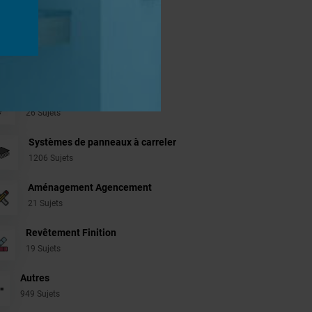
jets
Douches à l'Italienne
1485 Sujets
Cabines de hammam
26 Sujets
Systèmes de panneaux à carreler
1206 Sujets
Aménagement Agencement
21 Sujets
Revêtement Finition
19 Sujets
Autres
949 Sujets