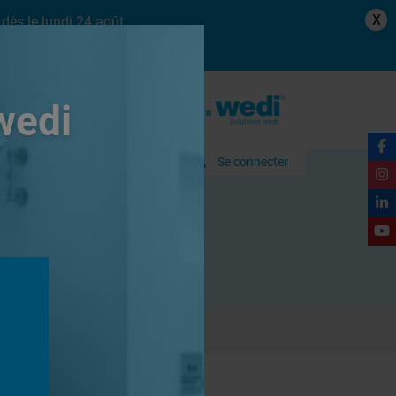
X
dès le lundi 24 août.
wedi
Se connecter