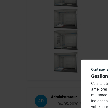
Continuer 
Gestion
Ce site ut
améliorer
multimédi
Administrateur
AD
indispens
06/05/2020 à 16h05
votre con