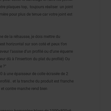
tre plaques top, toujours réaliser un joint
mère pour plus de tenue car votre joint est
he de la réhausse, je dois mettre du
est horizontal sur son coté et peux t’on
ceveur l’assise d’un profilé ou d’une équerre
eur dû à l’insertion du plat du profilé) Ou
e ?"
10 à une épaisseur de colle écrasée de 2
ofilé.. et la tranche du produit est franche
e et contre marche rend bien
de panneau homogène blanc de 1000x800x6