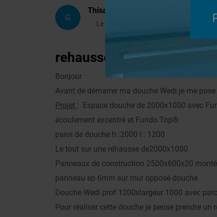
Thisah
G
Le 02/05/2020 à 16h05
rehausse pour receveur f
Bonjour
Avant de démarrer ma douche Wedi je me pose
Projet
: Espace douche de 2000x1000 avec Fun
écoulement excentré et Fundo Top®
paroi de douche h :2000 l : 1200
Le tout sur une réhausse de2000x1000
Panneaux de construction 2500x600x20 montés 
panneau ep 6mm sur mur opposé douche
Douche Wedi prof 1200xlargeur 1000 avec paroi
Pour réaliser cette douche je pense prendre u