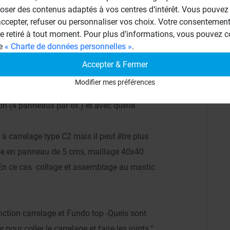
oser des contenus adaptés à vos centres d’intérêt. Vous pouvez 
cepter, refuser ou personnaliser vos choix. Votre consentement 
re retiré à tout moment. Pour plus d’informations, vous pouvez c
ge
« Charte de données personnelles »
.
Accepter & Fermer
ruire cette rehausse afin d’obtenir une
Modifier mes préférences
ent plane. -Peut-on superposer et coller
n (4 panneaux par ex.) et avec quelle
 à carrelage type C2 mais il peut être plus
e en panneau de 5 cms, maillage 40x40
En ce cas collage et assemblage au mastic
nction carrelage et Fundo top -Quels sont
r pour coller le carrelage et faire les joints."