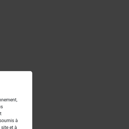
onnement,
us
t
 soumis à
site et à