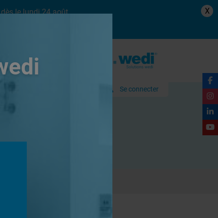
X
dès le lundi 24 août.
wedi
Se connecter