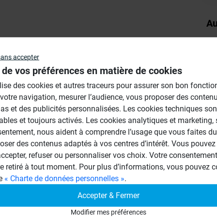
Au
sans accepter
 de vos préférences en matière de cookies
ilise des cookies et autres traceurs pour assurer son bon foncti
 votre navigation, mesurer l’audience, vous proposer des conten
as et des publicités personnalisées. Les cookies techniques son
ables et toujours activés. Les cookies analytiques et marketing,
ile d' utiliser des panneaux wedi en
sentement, nous aident à comprendre l’usage que vous faites du 
oser des contenus adaptés à vos centres d’intérêt. Vous pouvez 
uadrillage de la rehausse wedi easy set.
cepter, refuser ou personnaliser vos choix. Votre consentement 
 avec un mastic polymère en cartouche.
re retiré à tout moment. Pour plus d’informations, vous pouvez c
 fundo à l'emplacement souhaité , mettez à
ge
« Charte de données personnelles »
.
en épaisseur 40 mm.
Accepter & Fermer
tre scéllé afin d'éviter les mouvements
Modifier mes préférences
s vides de votre rehausse evec de la laine