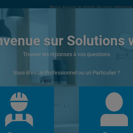
Nous aurons le plaisir de vous retrouver 
 du 01 au 23 août 2026.
nvenue sur Solutions 
Accueil
Tutos
FAQ
Forum
Documentations
Trouver les réponses à vos questions
Vous êtes un Professionnel ou un Particulier ?
se/podium receveur 150X150