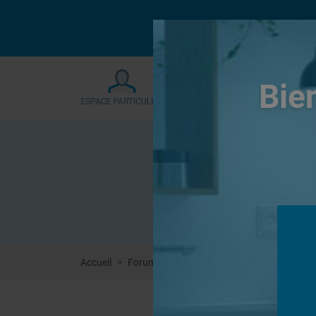
Le forum sera fermé
Bie
Accueil
Forums
Douches à l'Italienne
rehaus