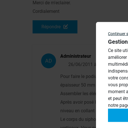
Merci de m'eclairer.
Cordialement
Répondre
Continuer 
Gestion
Ce site ut
Administrateur
améliorer
AD
multimédi
26/06/2011 à 13h06
indispens
Pour faire le podium je vous conse
votre con
vous prop
épaisseur 50 mm en reprenant la q
moment ac
Assembler les éléments entre eux
et peut êt
Après avoir posé le receveur wedi
notre pa
niveau en collant des panneaux 
Le corps du siphon doit toujours ê
verticaux. Vous pouvez combler le