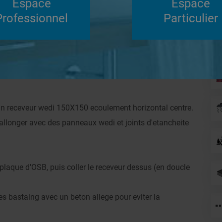
Espace
Espace
Su
Professionnel
Particulier
Répondre
ur 150X150
Douches à l'Italienne
un receveur wedi 150X150 ecoulement horizontal centre.
rallonger avec des panneaux wedi et joints d'etancheite
laque d'OSB, puis coller le receveur dessus (en doucle
es bastaing avec un beton allege pour eviter la