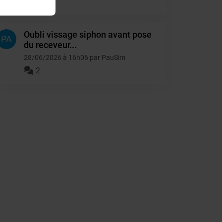
4
Oubli vissage siphon avant pose
PA
du receveur...
28/06/2026 à 16h06 par PauSim
2