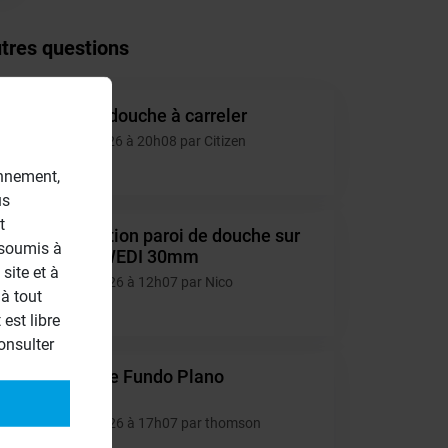
tres questions
Double douche à carreler
CI
05/08/2026 à 20h08 par Citizen
1
onnement,
us
t
Installation paroi de douche sur
NI
 soumis à
retour WEDI 30mm
site et à
16/07/2026 à 12h07 par Nico
à tout
6
est libre
onsulter
Decoupe Fundo Plano
TH
Linea
15/07/2026 à 17h07 par thomson