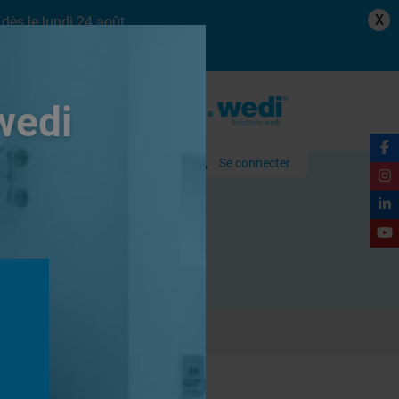
X
dès le lundi 24 août.
wedi
Se connecter