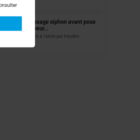
4
onsulter
Oubli vissage siphon avant pose
PA
du receveur...
28/06/2026 à 16h06 par PauSim
2