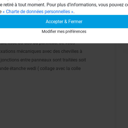
re retiré à tout moment. Pour plus d’informations, vous pouvez c
( type Iboprim de Weber ) Il faut bien sur
ge
« Charte de données personnelles »
.
n du primaire. Je vous conseille d'utiliser
Accepter & Fermer
( dimensions : 250 x 60 cm ) le collage
Modifier mes préférences
eber col flex ( peigne cranté de 10 mm sur le
tule lisse au dos du panneau. Je vous
fixations mécaniques avec des chevilles à
 jonctions entre panneaux sont traitées soit
ande étanche wedi ( collage avec la colle