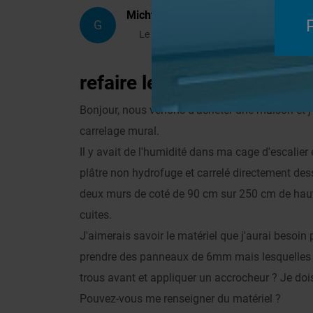
Michtonmich
G
Le 10/06/2014 à 22h06
refaire les parois de ma 
Bonjour, nous venons d'acheter une maison et j'a
carrelage mural.
Il y avait de l'humidité dans ma cage d'escalier
plâtre non hydrofuge et carrelé directement dess
deux murs de coté de 90 cm sur 250 cm de haut e
cuites.
J'aimerais savoir le matériel que j'aurai besoi
prendre des panneaux de 6mm mais lesquelles ? 
trous avant et appliquer un accrocheur ? Je doi
Pouvez-vous me renseigner du matériel ?