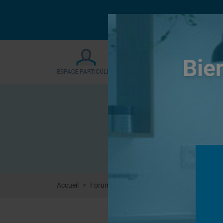
Le forum sera fermé
Bie
Accueil
Forums
Douches à l'Italienne
refaire