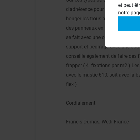
et peut êt
d'adhérence pour supports poreux 
notre pa
bouger les trous avant l'applicatio
des panneaux en épaisseur 10 mm 
se fait avec une colle flex type w
support et beurrage avec une spa
conseille également de faire des 
frapper ( 4 fixations par m2 ) Les
avec le mastic 610, soit avec la b
flex )
Cordialement,
Francis Dumas, Wedi France