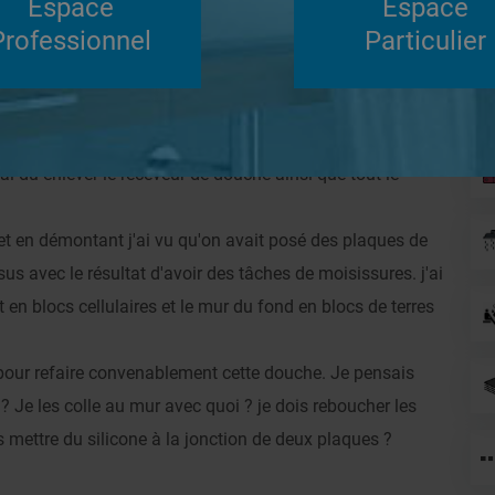
Espace
Espace
Su
Professionnel
Particulier
Répondre
douche
Douches à l'Italienne
i du enlever le receveur de douche ainsi que tout le
 et en démontant j'ai vu qu'on avait posé des plaques de
us avec le résultat d'avoir des tâches de moisissures. j'ai
n blocs cellulaires et le mur du fond en blocs de terres
n pour refaire convenablement cette douche. Je pensais
Je les colle au mur avec quoi ? je dois reboucher les
s mettre du silicone à la jonction de deux plaques ?