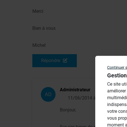
Merci
Bien à vous
Michel
Répondre
Continuer 
Gestion
Ce site ut
Administrateur
améliorer
AD
multimédi
11/06/2014 à 08h06
indispens
Bonjour,
votre con
vous prop
moment ac
Sur ces types de supports vous de