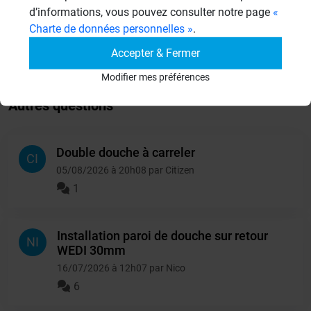
1206 Sujets
d’informations, vous pouvez consulter notre page
«
Charte de données personnelles »
.
Autres
Accepter & Fermer
949 Sujets
Modifier mes préférences
Autres questions
Double douche à carreler
CI
05/08/2026 à 20h08 par Citizen
1
Installation paroi de douche sur retour
NI
WEDI 30mm
16/07/2026 à 12h07 par Nico
6