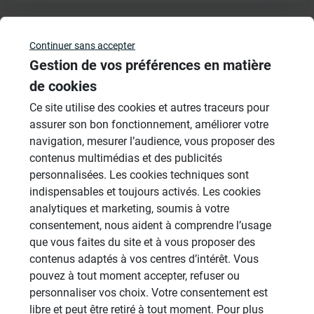
Continuer sans accepter
Veuillez vous
connecter
pour répondre à ce sujet
Gestion de vos préférences en matière
de cookies
Sujets
Ce site utilise des cookies et autres traceurs pour
assurer son bon fonctionnement, améliorer votre
Aménagement Agencement
navigation, mesurer l’audience, vous proposer des
21 Sujets
contenus multimédias et des publicités
Revêtement Finition
personnalisées. Les cookies techniques sont
19 Sujets
indispensables et toujours activés. Les cookies
analytiques et marketing, soumis à votre
Douches à l'Italienne
consentement, nous aident à comprendre l’usage
1485 Sujets
que vous faites du site et à vous proposer des
contenus adaptés à vos centres d’intérêt. Vous
Cabines de hammam
pouvez à tout moment accepter, refuser ou
26 Sujets
personnaliser vos choix. Votre consentement est
Systèmes de panneaux à carreler
libre et peut être retiré à tout moment. Pour plus