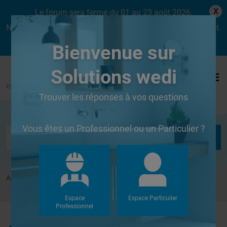
X
Le forum sera fermé du 01 au 23 août 2026.
Nous aurons le plaisir de vous retrouver dès le lundi 24 août.
Bienvenue sur
Solutions wedi
Trouver les réponses à vos questions
Se connecter
Vous êtes un Professionnel ou un Particulier ?
Accueil
Forums
Douches à l'Italienne
Raccord kit écoulement au réseau PVC
Espace
Espace Particulier
Professionnel