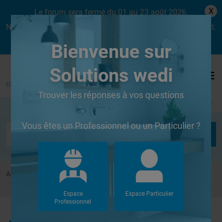
X
Le forum sera fermé du 01 au 23 août 2026.
Nous aurons le plaisir de vous retrouver dès le lundi 24 août.
Bienvenue sur
Solutions wedi
Trouver les réponses à vos questions
Se connecter
Vous êtes un Professionnel ou un Particulier ?
Accueil
Forums
Douches à l'Italienne
Pose de Wedi Fundo sr plancher existant
Espace
Espace Particulier
Professionnel