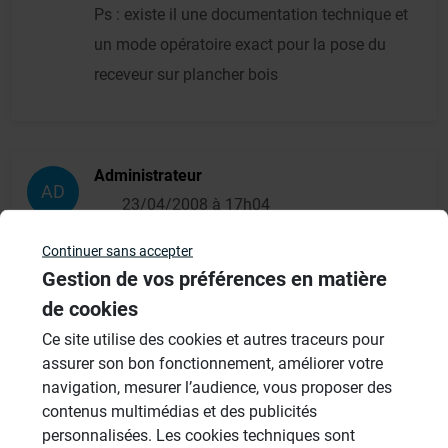
Ps : existe il une documentation technique et
un mode opératoire exact pour la pose du
receveur sur plancher bois
Administrateur
AD
23/04/2008 à 17h04
bonjour,
Continuer sans accepter
Gestion de vos préférences en matière
Sur un plancher bois, le risque zéro n'existe
de cookies
pas,car ce support n'est pas stable. Sur la
documentation idée projet, vous trouverez
Ce site utilise des cookies et autres traceurs pour
assurer son bon fonctionnement, améliorer votre
une technique de pose sur un plancher posé
navigation, mesurer l’audience, vous proposer des
sur solives.
contenus multimédias et des publicités
personnalisées. Les cookies techniques sont