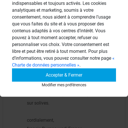
cordialement,
indispensables et toujours activés. Les cookies
analytiques et marketing, soumis à votre
francis Dumas wedi France
consentement, nous aident à comprendre l’usage
que vous faites du site et à vous proposer des
contenus adaptés à vos centres d’intérêt. Vous
pouvez à tout moment accepter, refuser ou
Fredavon
FR
personnaliser vos choix. Votre consentement est
19/08/2008 à 15h08
libre et peut être retiré à tout moment. Pour plus
d’informations, vous pouvez consulter notre page
«
Administrateur a écrit :bonjour,
Charte de données personnelles »
.
Sur un plancher bois, le risque zéro n'existe
Accepter & Fermer
pas,car ce support n'est pas stable. Sur la
Modifier mes préférences
documentation idée projet, vous trouverez
une technique de pose sur un plancher posé
sur solives.
cordialement,