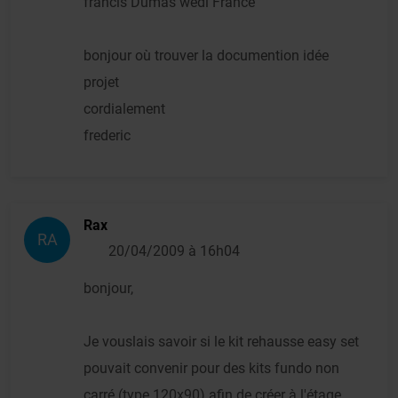
francis Dumas wedi France
bonjour où trouver la documention idée
projet
cordialement
frederic
Rax
RA
20/04/2009 à 16h04
bonjour,
Je vouslais savoir si le kit rehausse easy set
pouvait convenir pour des kits fundo non
carré (type 120x90) afin de créer à l'étage