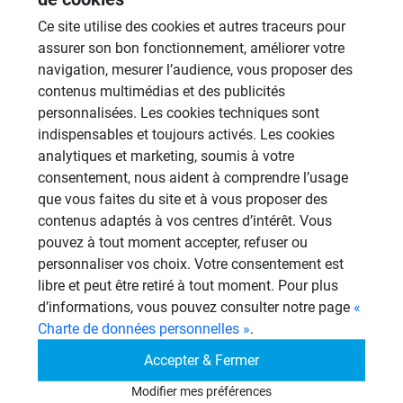
21 Sujets
Ce site utilise des cookies et autres traceurs pour
assurer son bon fonctionnement, améliorer votre
Revêtement Finition
navigation, mesurer l’audience, vous proposer des
19 Sujets
contenus multimédias et des publicités
personnalisées. Les cookies techniques sont
Douches à l'Italienne
indispensables et toujours activés. Les cookies
1485 Sujets
analytiques et marketing, soumis à votre
Cabines de hammam
consentement, nous aident à comprendre l’usage
26 Sujets
que vous faites du site et à vous proposer des
contenus adaptés à vos centres d’intérêt. Vous
Autres
pouvez à tout moment accepter, refuser ou
949 Sujets
personnaliser vos choix. Votre consentement est
libre et peut être retiré à tout moment. Pour plus
d’informations, vous pouvez consulter notre page
«
Autres questions
Charte de données personnelles »
.
Accepter & Fermer
Double douche à carreler
CI
Modifier mes préférences
05/08/2026 à 20h08 par Citizen