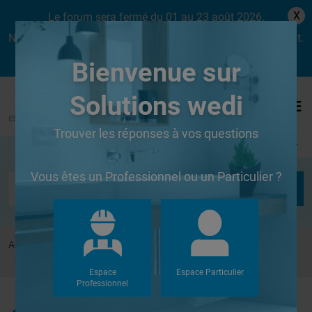
X
Le forum sera fermé du 01 au 23 août 2026.
Nous aurons le plaisir de vous retrouver dès le lundi 24 août.
Bienvenue sur
Solutions wedi
Trouver les réponses à vos questions
Se connecter
Vous êtes un Professionnel ou un Particulier ?
Accueil
Forums
Douches à l'Italienne
Pose d'une paroi douche sur panneau 125mm
Espace
Espace Particulier
Professionnel