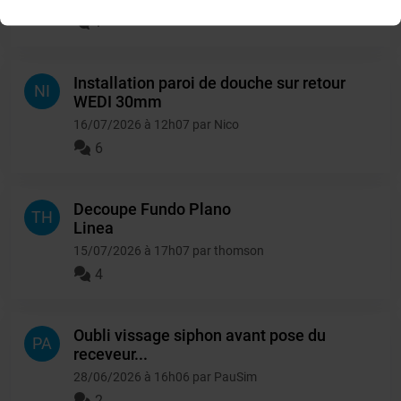
1
Installation paroi de douche sur retour
NI
WEDI 30mm
16/07/2026 à 12h07 par Nico
6
Decoupe Fundo Plano
TH
Linea
15/07/2026 à 17h07 par thomson
4
Oubli vissage siphon avant pose du
PA
receveur...
28/06/2026 à 16h06 par PauSim
2