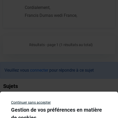
Cordialement,
Francis Dumas wedi France,
Résultats - page 1 (1 résultats au total)
Veuillez vous
connecter
pour répondre à ce sujet
Sujets
Systèmes de panneaux à carreler
Continuer sans accepter
1206 Sujets
Gestion de vos préférences en matière
de cookies
Aménagement Agencement