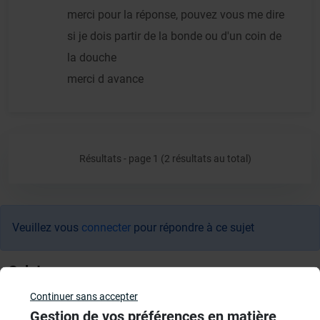
merci pour la réponse, pouvez vous me dire
si je dois partir de la bonde ou d'un coin de
la douche
merci d avance
Résultats - page 1 (2 résultats au total)
Veuillez vous
connecter
pour répondre à ce sujet
Sujets
Continuer sans accepter
Aménagement Agencement
Gestion de vos préférences en matière