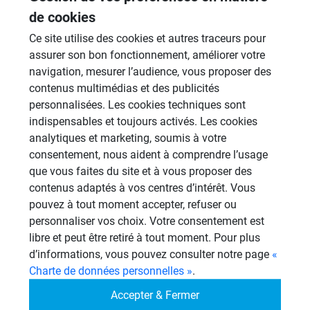
21 Sujets
de cookies
Revêtement Finition
Ce site utilise des cookies et autres traceurs pour
19 Sujets
assurer son bon fonctionnement, améliorer votre
navigation, mesurer l’audience, vous proposer des
Douches à l'Italienne
contenus multimédias et des publicités
1485 Sujets
personnalisées. Les cookies techniques sont
indispensables et toujours activés. Les cookies
Cabines de hammam
analytiques et marketing, soumis à votre
26 Sujets
consentement, nous aident à comprendre l’usage
Systèmes de panneaux à carreler
que vous faites du site et à vous proposer des
1206 Sujets
contenus adaptés à vos centres d’intérêt. Vous
pouvez à tout moment accepter, refuser ou
Autres
personnaliser vos choix. Votre consentement est
949 Sujets
libre et peut être retiré à tout moment. Pour plus
d’informations, vous pouvez consulter notre page
«
Charte de données personnelles »
.
Autres questions
Accepter & Fermer