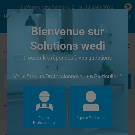
X
Le forum sera fermé du 01 au 23 août 2026.
Nous aurons le plaisir de vous retrouver dès le lundi 24 août.
Bienvenue sur
Solutions wedi
Trouver les réponses à vos questions
Se connecter
Vous êtes un Professionnel ou un Particulier ?
Accueil
Forums
Douches à l'Italienne
pose d'une moisaique sur wedy fundo
Espace
Espace Particulier
Professionnel