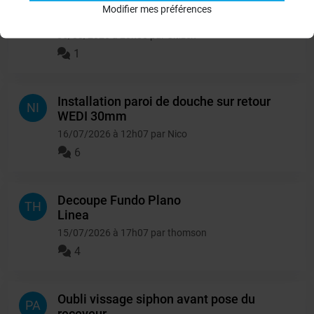
Modifier mes préférences
Double douche à carreler
CI
05/08/2026 à 20h08 par Citizen
1
Installation paroi de douche sur retour
NI
WEDI 30mm
16/07/2026 à 12h07 par Nico
6
Decoupe Fundo Plano
TH
Linea
15/07/2026 à 17h07 par thomson
4
Oubli vissage siphon avant pose du
PA
receveur...