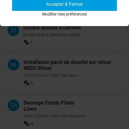
Accepter & Fermer
Autres questions
Modifier mes préférences
Double douche à carreler
CI
05/08/2026 à 20h08 par Citizen
1
Installation paroi de douche sur retour
NI
WEDI 30mm
16/07/2026 à 12h07 par Nico
6
Decoupe Fundo Plano
TH
Linea
15/07/2026 à 17h07 par thomson
4