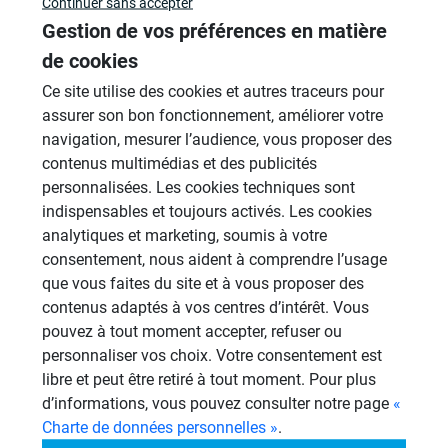
Sujets
Continuer sans accepter
Gestion de vos préférences en matière
Revêtement Finition
de cookies
19 Sujets
Ce site utilise des cookies et autres traceurs pour
assurer son bon fonctionnement, améliorer votre
Douches à l'Italienne
navigation, mesurer l’audience, vous proposer des
1485 Sujets
contenus multimédias et des publicités
Cabines de hammam
personnalisées. Les cookies techniques sont
26 Sujets
indispensables et toujours activés. Les cookies
analytiques et marketing, soumis à votre
Systèmes de panneaux à carreler
consentement, nous aident à comprendre l’usage
1206 Sujets
que vous faites du site et à vous proposer des
contenus adaptés à vos centres d’intérêt. Vous
Aménagement Agencement
pouvez à tout moment accepter, refuser ou
21 Sujets
personnaliser vos choix. Votre consentement est
libre et peut être retiré à tout moment. Pour plus
Autres
d’informations, vous pouvez consulter notre page
«
949 Sujets
Charte de données personnelles »
.