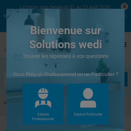
X
Le forum sera fermé du 01 au 23 août 2026.
Nous aurons le plaisir de vous retrouver dès le lundi 24 août.
Bienvenue sur
Solutions wedi
Trouver les réponses à vos questions
Se connecter
Vous êtes un Professionnel ou un Particulier ?
Accueil
Forums
Douches à l'Italienne
pose bac douche acrylique sur 2 epaisseurs panneau wedi
Espace
Espace Particulier
Professionnel