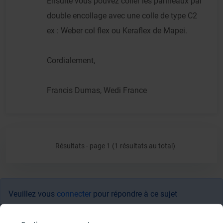
Ensuite vous pouvez coller les panneaux par
double encollage avec une colle de type C2
ex : Weber col flex ou Keraflex de Mapei.
Cordialement,
Francis Dumas, Wedi France
Résultats - page 1 (1 résultats au total)
Veuillez vous
connecter
pour répondre à ce sujet