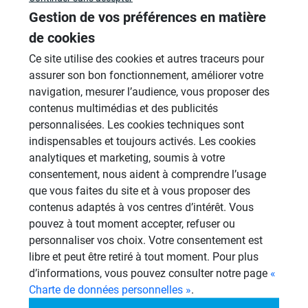
Gestion de vos préférences en matière
Douches à l'Italienne
de cookies
1485 Sujets
Ce site utilise des cookies et autres traceurs pour
assurer son bon fonctionnement, améliorer votre
Cabines de hammam
navigation, mesurer l’audience, vous proposer des
26 Sujets
contenus multimédias et des publicités
Systèmes de panneaux à carreler
personnalisées. Les cookies techniques sont
1206 Sujets
indispensables et toujours activés. Les cookies
analytiques et marketing, soumis à votre
Aménagement Agencement
consentement, nous aident à comprendre l’usage
21 Sujets
que vous faites du site et à vous proposer des
contenus adaptés à vos centres d’intérêt. Vous
Revêtement Finition
pouvez à tout moment accepter, refuser ou
19 Sujets
personnaliser vos choix. Votre consentement est
Autres
libre et peut être retiré à tout moment. Pour plus
949 Sujets
d’informations, vous pouvez consulter notre page
«
Charte de données personnelles »
.