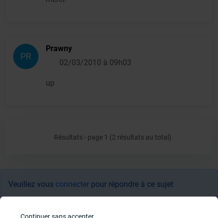
Prawny
PR
02/03/2010 à 09h03
up
Résultats - page 1 (2 résultats au total)
Veuillez vous
connecter
pour répondre à ce sujet
Sujets
Continuer sans accepter