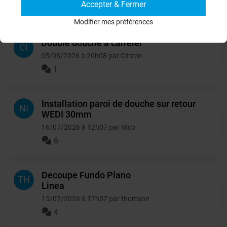
Accepter & Fermer
Autres questions
Modifier mes préférences
Double douche à carreler
CI
05/08/2026 à 20h08 par Citizen
1
Installation paroi de douche sur retour
NI
WEDI 30mm
16/07/2026 à 12h07 par Nico
6
Decoupe Fundo Plano
TH
Linea
15/07/2026 à 17h07 par thomson
4