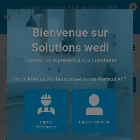
X
Le forum sera fermé du 01 au 23 août 2026.
Nous aurons le plaisir de vous retrouver dès le lundi 24 août.
Bienvenue sur
Solutions wedi
Trouver les réponses à vos questions
Se connecter
Vous êtes un Professionnel ou un Particulier ?
Accueil
Forums
Douches à l'Italienne
mise en oeuvre wedi fundo
Espace
Espace Particulier
Professionnel