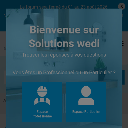
X
Le forum sera fermé du 01 au 23 août 2026.
Nous aurons le plaisir de vous retrouver dès le lundi 24 août.
Bienvenue sur
Solutions wedi
Trouver les réponses à vos questions
Se connecter
Vous êtes un Professionnel ou un Particulier ?
Accueil
Forums
Douches à l'Italienne
Fundo Plano Linea - reduction largeur possible?
Espace
Espace Particulier
Professionnel