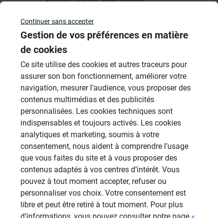
Francis Dumas, Wedi France
Continuer sans accepter
Gestion de vos préférences en matière
de cookies
Rthome2001
RT
Ce site utilise des cookies et autres traceurs pour
10/05/2015 à 17h05
assurer son bon fonctionnement, améliorer votre
Merci!
navigation, mesurer l’audience, vous proposer des
contenus multimédias et des publicités
Réponse faite dimanche 8h17... si tout le
personnalisées. Les cookies techniques sont
monde avait cette réactivité ... chapeau !
indispensables et toujours activés. Les cookies
Et encore merci!
analytiques et marketing, soumis à votre
consentement, nous aident à comprendre l’usage
que vous faites du site et à vous proposer des
contenus adaptés à vos centres d’intérêt. Vous
pouvez à tout moment accepter, refuser ou
Résultats - page 1 (2 résultats au total)
personnaliser vos choix. Votre consentement est
libre et peut être retiré à tout moment. Pour plus
d’informations, vous pouvez consulter notre page
«