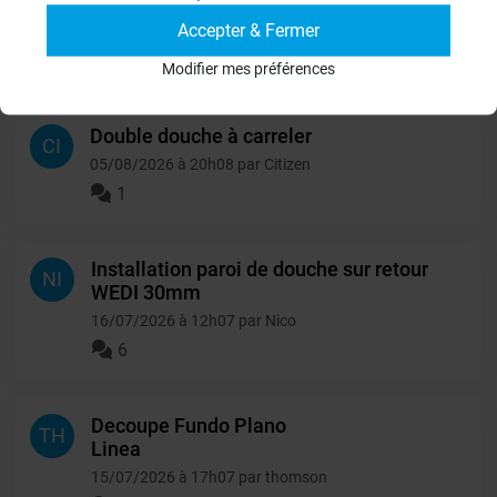
Accepter & Fermer
Autres questions
Modifier mes préférences
Double douche à carreler
CI
05/08/2026 à 20h08 par Citizen
1
Installation paroi de douche sur retour
NI
WEDI 30mm
16/07/2026 à 12h07 par Nico
6
Decoupe Fundo Plano
TH
Linea
15/07/2026 à 17h07 par thomson