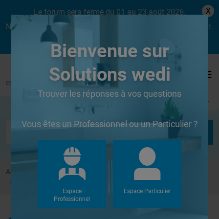
X
Le forum sera fermé du 01 au 23 août 2026.
Nous aurons le plaisir de vous retrouver dès le lundi 24 août.
Bienvenue sur
Solutions wedi
Trouver les réponses à vos questions
Se connecter
Vous êtes un Professionnel ou un Particulier ?
Accueil
Forums
Douches à l'Italienne
Faire une chape sous receveur à carreler
Espace
Espace Particulier
Professionnel