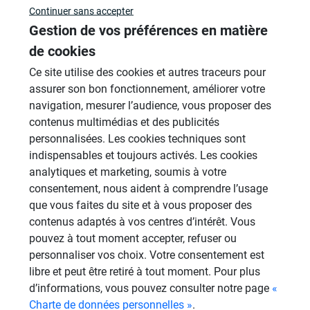
Continuer sans accepter
Sujets
Gestion de vos préférences en matière
de cookies
Cabines de hammam
Ce site utilise des cookies et autres traceurs pour
26 Sujets
assurer son bon fonctionnement, améliorer votre
Systèmes de panneaux à carreler
navigation, mesurer l’audience, vous proposer des
1206 Sujets
contenus multimédias et des publicités
personnalisées. Les cookies techniques sont
Aménagement Agencement
indispensables et toujours activés. Les cookies
21 Sujets
analytiques et marketing, soumis à votre
consentement, nous aident à comprendre l’usage
Revêtement Finition
que vous faites du site et à vous proposer des
19 Sujets
contenus adaptés à vos centres d’intérêt. Vous
Douches à l'Italienne
pouvez à tout moment accepter, refuser ou
1485 Sujets
personnaliser vos choix. Votre consentement est
libre et peut être retiré à tout moment. Pour plus
Autres
d’informations, vous pouvez consulter notre page
«
949 Sujets
Charte de données personnelles »
.