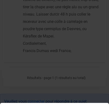
tirer la chape avec une règle alu ou un grand
niveau. Laisser durcir 48 h puis coller le
receveur avec une colle à carrelage en
poudre type cermiplus de Desvres, ou
Kéraflex de Mapei.
Cordialement,
Francis Dumas wedi France,
Résultats - page 1 (1 résultats au total)
Veuillez vous
connecter
pour répondre à ce sujet