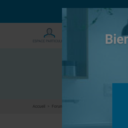
Le forum sera fermé
Bie
Accueil
Forums
Douches à l'Italienne
evacuat