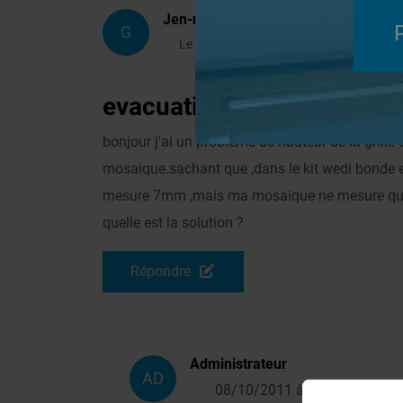
Jen-ma
G
Le 04/10/2011 à 18h10
evacuation receveur fund
bonjour j'ai un problème de hauteur de la grille
mosaique.sachant que ,dans le kit wedi bonde eva
mesure 7mm ,mais ma mosaïque ne mesure que 
quelle est la solution ?
Répondre
Administrateur
AD
08/10/2011 à 12h10