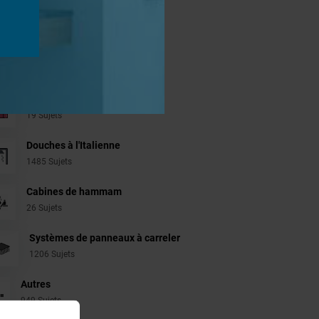
jets
Aménagement Agencement
21 Sujets
Revêtement Finition
19 Sujets
Douches à l'Italienne
1485 Sujets
Cabines de hammam
26 Sujets
Systèmes de panneaux à carreler
1206 Sujets
Autres
949 Sujets