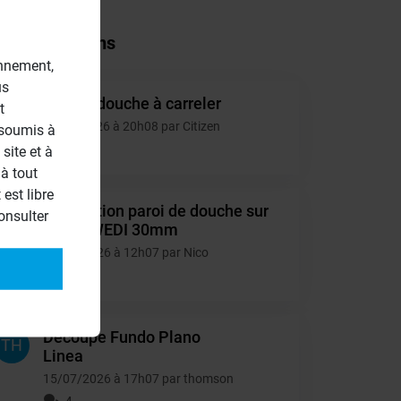
tres questions
onnement,
us
Double douche à carreler
t
CI
05/08/2026 à 20h08 par Citizen
 soumis à
1
site et à
à tout
est libre
Installation paroi de douche sur
onsulter
NI
retour WEDI 30mm
16/07/2026 à 12h07 par Nico
6
Decoupe Fundo Plano
TH
Linea
15/07/2026 à 17h07 par thomson