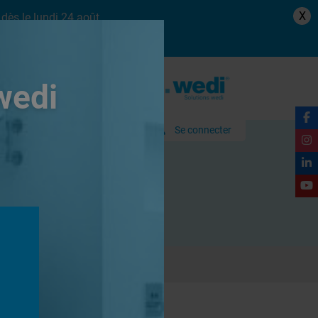
X
dès le lundi 24 août.
wedi
Se connecter