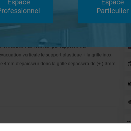
Espace
Espace
Su
Professionnel
Particulier
Répondre
o
Douches à l'Italienne
 d 'evacuation du receveur par rapport a ma
cuation verticale le support plastique + la grille inox
4mm d'epaisseur donc la grille dépassera de (+-) 3mm.