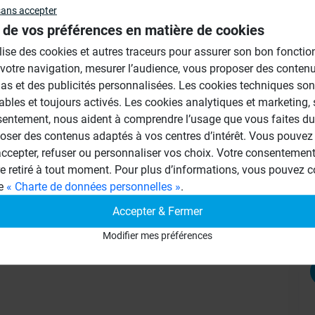
sans accepter
s commandez une grille spéciale mosaique
 de vos préférences en matière de cookies
Au
poncez le cadre pvc sur 3 mm, en finissant
ilise des cookies et autres traceurs pour assurer son bon foncti
 votre navigation, mesurer l’audience, vous proposer des conten
as et des publicités personnalisées. Les cookies techniques son
ables et toujours activés. Les cookies analytiques et marketing,
sentement, nous aident à comprendre l’usage que vous faites du 
oser des contenus adaptés à vos centres d’intérêt. Vous pouvez 
cepter, refuser ou personnaliser vos choix. Votre consentement 
re retiré à tout moment. Pour plus d’informations, vous pouvez c
ge
« Charte de données personnelles »
.
Accepter & Fermer
Modifier mes préférences
et