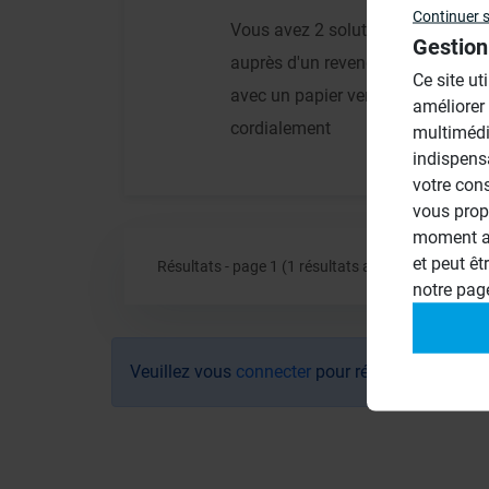
Continuer 
Vous avez 2 solutions : soit vou
Gestion
auprès d'un revendeur. Soit vous 
Ce site ut
avec un papier verre très fin.
améliorer
cordialement
multimédi
indispens
votre con
vous prop
moment ac
et peut êt
Résultats - page 1 (1 résultats au total)
notre pa
Veuillez vous
connecter
pour répondre à ce suj