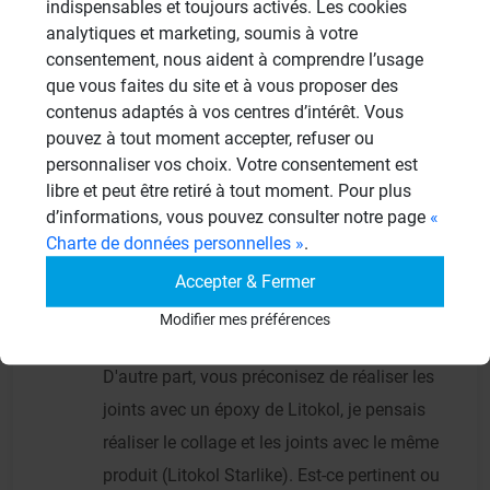
indispensables et toujours activés. Les cookies
analytiques et marketing, soumis à votre
consentement, nous aident à comprendre l’usage
que vous faites du site et à vous proposer des
Collil
contenus adaptés à vos centres d’intérêt. Vous
CO
29/09/2013 à 10h09
pouvez à tout moment accepter, refuser ou
personnaliser vos choix. Votre consentement est
Merci pour ces précisions. Pour la couche de
libre et peut être retiré à tout moment. Pour plus
colle destinée à rattraper un peu le niveau
d’informations, vous pouvez consulter notre page
«
Charte de données personnelles »
.
avant pose de carrelage, est-il important que
ce soit une colle de type C2 (ex: weber col
Accepter & Fermer
flex) ou est-ce que cela peut être fait avec
Modifier mes préférences
Litokol Starlike.
D'autre part, vous préconisez de réaliser les
joints avec un époxy de Litokol, je pensais
réaliser le collage et les joints avec le même
produit (Litokol Starlike). Est-ce pertinent ou