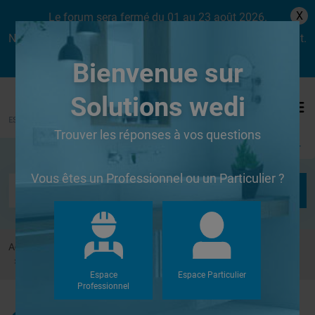
X
Le forum sera fermé du 01 au 23 août 2026.
Nous aurons le plaisir de vous retrouver dès le lundi 24 août.
Bienvenue sur
Solutions wedi
Trouver les réponses à vos questions
Se connecter
Vous êtes un Professionnel ou un Particulier ?
Accueil
Forums
Douches à l'Italienne
Epaisseur émaux trop faible pour receveur Fundo plano
Espace
Espace Particulier
Professionnel