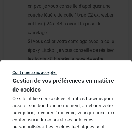
en pvc, je vous conseille d'appliquer une
couche légère de colle ( type C2 ex: weber
col flex ) 24 à 48 h avant la pose du
carrelage.
Si vous coller votre carrelage avec la colle
époxy Litokol, je vous conseille de réaliser
les joints 48 h après la pose de votre
carrelage.
Continuer sans accepter
Je vous recommande de faire les joints avec
Gestion de vos préférences en matière
un époxy de Litokol, ce produit à une grande
de cookies
résistance mécanique et ne s'altère pas dans
Ce site utilise des cookies et autres traceurs pour
le temps.
assurer son bon fonctionnement, améliorer votre
navigation, mesurer l’audience, vous proposer des
contenus multimédias et des publicités
Cordialement,
personnalisées. Les cookies techniques sont
Francis Dumas, Wedi France