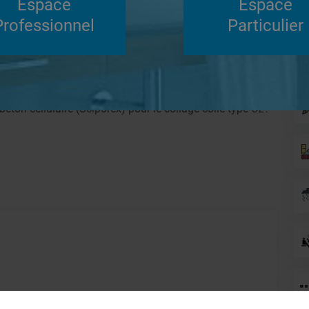
Espace
Espace
Su
Professionnel
Particulier
Répondre
er
Douches à l'Italienne
éton cellulaire (Sciporex) pour le collage colle type C2?
sé soit sur sa rehausse easy set ( hauteur