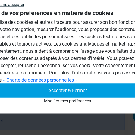
sans accepter
corps du siphon), soit sur une rehausse
 de vos préférences en matière de cookies
Au
n, ou béton allégé )
ilise des cookies et autres traceurs pour assurer son bon foncti
 votre navigation, mesurer l’audience, vous proposer des conten
as et des publicités personnalisées. Les cookies techniques son
ables et toujours activés. Les cookies analytiques et marketing,
sentement, nous aident à comprendre l’usage que vous faites du 
oser des contenus adaptés à vos centres d’intérêt. Vous pouvez 
cepter, refuser ou personnaliser vos choix. Votre consentement 
re retiré à tout moment. Pour plus d’informations, vous pouvez c
ge
« Charte de données personnelles »
.
Accepter & Fermer
Modifier mes préférences
et