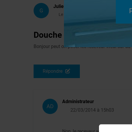
Julien
G
Le 14/03/2014 à 21h03
Douche italienne rehauss
Bonjour peut on poser les receveur Wedi sur du b
Répondre
Administrateur
AD
22/03/2014 à 15h03
Non, le receveur wedi doit être po