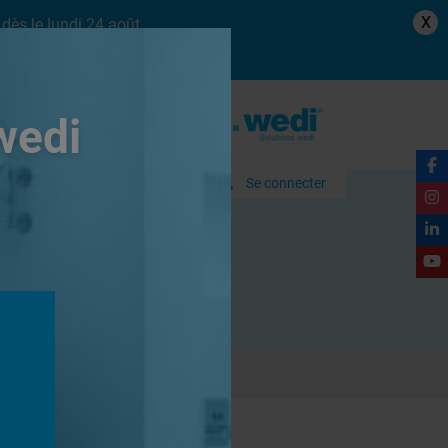
X
dès le lundi 24 août.
wedi
Se connecter