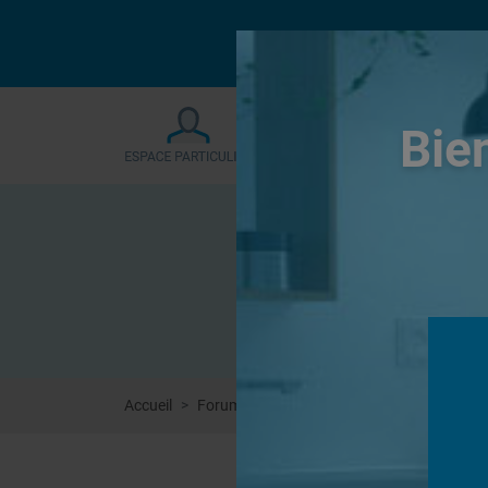
Le forum sera fermé
Bie
Accueil
Forums
Douches à l'Italienne
Douche 