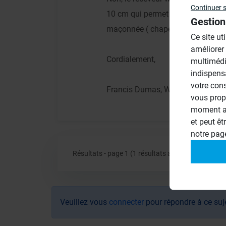
Continuer 
10 cm qui permet d'incorporer le 
Gestion
maçonnée ( chape de ciment, béto
Ce site ut
améliorer
Cordialement,
multimédi
indispens
votre con
Francis Dumas, Wedi France
vous prop
moment ac
et peut êt
notre pa
Résultats - page 1 (1 résultats au total)
Veuillez vous
connecter
pour répondre à ce suj