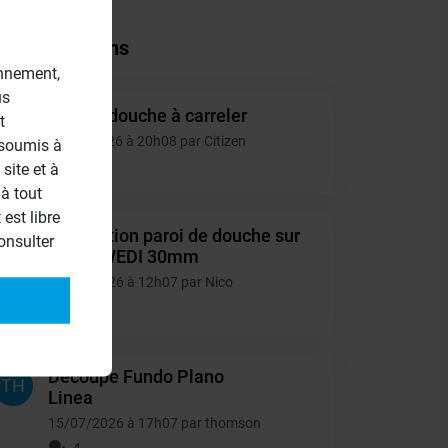
tres questions
onnement,
us
Double douche à carreler
t
CI
05/08/2026 à 20h08 par Citizen
 soumis à
1
site et à
à tout
est libre
Installation paroi de douche sur
onsulter
NI
retour WEDI 30mm
16/07/2026 à 12h07 par Nico
6
Decoupe Fundo Plano
TH
Linea
15/07/2026 à 17h07 par thomson