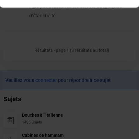
Puis par dessus les vis on met de la bande
d'étanchéité.
Résultats - page 1 (3 résultats au total)
Veuillez vous
connecter
pour répondre à ce sujet
Sujets
Douches à l'Italienne
1485 Sujets
Cabines de hammam