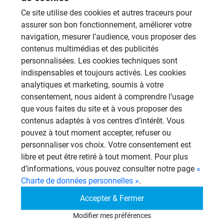
Ce site utilise des cookies et autres traceurs pour
colle flex de weber ?
assurer son bon fonctionnement, améliorer votre
navigation, mesurer l’audience, vous proposer des
Merci pour toutes vos réponses
contenus multimédias et des publicités
Fabien M
personnalisées. Les cookies techniques sont
indispensables et toujours activés. Les cookies
analytiques et marketing, soumis à votre
consentement, nous aident à comprendre l’usage
que vous faites du site et à vous proposer des
Coach
CO
contenus adaptés à vos centres d’intérêt. Vous
06/11/2008 à 08h11
pouvez à tout moment accepter, refuser ou
Re
personnaliser vos choix. Votre consentement est
libre et peut être retiré à tout moment. Pour plus
Si je lis bien votre réponse à Lapinou
d’informations, vous pouvez consulter notre page
«
bricoleur, pour fixer des panneaux wedi sur
Charte de données personnelles »
.
des murs (ou cloisons) déjà peintes je dois
Accepter & Fermer
les fixer avec des chevilles. Faut-il des vis
Modifier mes préférences
particulieres ?