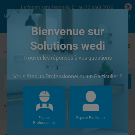
X
Le forum sera fermé du 01 au 23 août 2026.
Nous aurons le plaisir de vous retrouver dès le lundi 24 août.
Bienvenue sur
Solutions wedi
Trouver les réponses à vos questions
Se connecter
Vous êtes un Professionnel ou un Particulier ?
Accueil
Forums
Douches à l'Italienne
Douche italienne, receveur et siphon en wedi
Espace
Espace Particulier
Professionnel