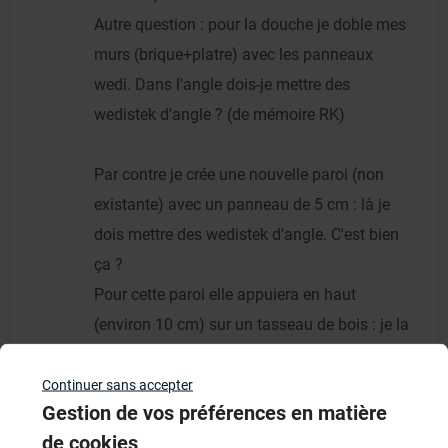
Autre question : pour la douche je doble mes
murs (brique+platre) avec les panneaux
wedi. Dans l'angle dois-je mettre des
wedistek d'angle ? (de mémoire RK)
Par contre je crée une nouvelle paroi (non
existante) avec un panneau de 5 cm : là je
dois mettre des wedistek d'angle. C'est bien
ça ?
Pour cette paroi elle appuiera en haut
(environ 10 cm) sur un tasseau de bois : je la
colle avec la même colle que pour les murs ?
Et pour coller sur du placo nu ?
Continuer sans accepter
Gestion de vos préférences en matière
de cookies
La colle que vous citez correspond elle à