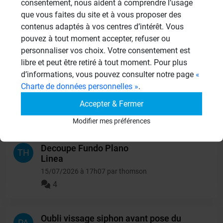
consentement, nous aident à comprendre l’usage
que vous faites du site et à vous proposer des
Double douche à carreler
CI
contenus adaptés à vos centres d’intérêt. Vous
05/08/2026 à 20h08 par Citizen
pouvez à tout moment accepter, refuser ou
1
personnaliser vos choix. Votre consentement est
libre et peut être retiré à tout moment. Pour plus
d’informations, vous pouvez consulter notre page
«
Installation paroi de douche sur retour
NI
Charte de données personnelles »
.
WEDI 30mm
16/07/2026 à 12h07 par Nico
Accepter & Fermer
6
Modifier mes préférences
Decoupe Fundo Plano
TH
Linea
15/07/2026 à 17h07 par thomson
4
Oubli vissage siphon avant pose du
PA