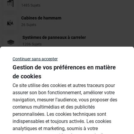
1485 Sujets
Cabines de hammam
26 Sujets
Systèmes de panneaux à carreler
1206 Sujets
Aménagement Agencement
Continuer sans accepter
21 Sujets
Gestion de vos préférences en matière
de cookies
Revêtement Finition
19 Sujets
Ce site utilise des cookies et autres traceurs pour
assurer son bon fonctionnement, améliorer votre
Autres
navigation, mesurer l’audience, vous proposer des
949 Sujets
contenus multimédias et des publicités
personnalisées. Les cookies techniques sont
indispensables et toujours activés. Les cookies
Autres questions
analytiques et marketing, soumis à votre