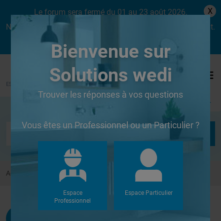
X
Le forum sera fermé du 01 au 23 août 2026.
Nous aurons le plaisir de vous retrouver dès le lundi 24 août.
Bienvenue sur
Solutions wedi
Trouver les réponses à vos questions
Se connecter
Vous êtes un Professionnel ou un Particulier ?
Accueil
Forums
Douches à l'Italienne
DOUCHE ITALIENNE
Espace
Espace Particulier
Professionnel
Stefany42300
G