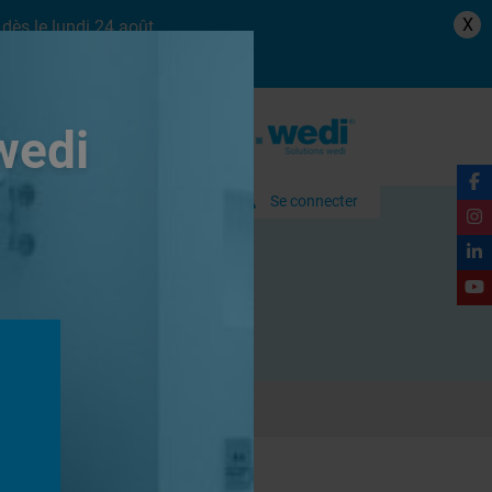
X
dès le lundi 24 août.
wedi
Se connecter