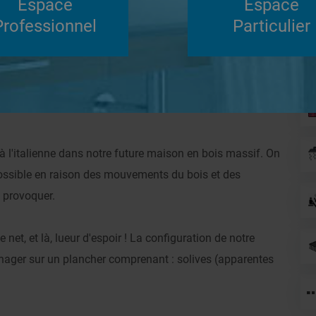
Espace
Espace
Su
Professionnel
Particulier
Répondre
 maison en bois massif
Douches à l'Italienne
 à l'italienne dans notre future maison en bois massif. On
 possible en raison des mouvements du bois et des
 provoquer.
 net, et là, lueur d'espoir ! La configuration de notre
énager sur un plancher comprenant : solives (apparentes