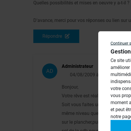
Quelles possibilités et mises en oeuvre y a-t-il ?
D'avance, merci pour vos réponses ou lien sur u
Répondre
Continuer 
Gestion
Ce site ut
Administrateur
améliorer
AD
multimédi
04/08/2009 à 12h08
indispens
Bonjour,
votre con
vous prop
Votre rêve est réalisable,et vous a
moment ac
Soit vous faites une vraie douche 
et peut êt
même niveau que le sol fini de la 
notre pa
sur le plancher,puis vous collez 
sol de la sdb pour être au même n