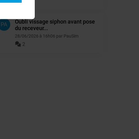
4
Oubli vissage siphon avant pose
PA
du receveur...
28/06/2026 à 16h06 par PauSim
2