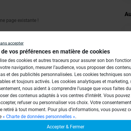
Au
ne page existante !
sans accepter
 de vos préférences en matière de cookies
ilise des cookies et autres traceurs pour assurer son bon foncti
 votre navigation, mesurer l’audience, vous proposer des conten
as et des publicités personnalisées. Les cookies techniques son
ables et toujours activés. Les cookies analytiques et marketing,
sentement, nous aident à comprendre l’usage que vous faites du 
oser des contenus adaptés à vos centres d’intérêt. Vous pouvez 
vez plusieurs possibilités.
cepter, refuser ou personnaliser vos choix. Votre consentement 
à l'italiènne ( un receveur de douche au
re retiré à tout moment. Pour plus d’informations, vous pouvez c
sdb),dans ce cas vous collez le receveur
ge
« Charte de données personnelles »
.
des panneaux en 40 mm d'épaisseur sur le
Accepter & Fermer
iveau.