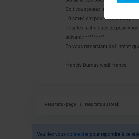
Soit vous posez le receveur sur u
10 cm+4 cm pour le receveur).
Pour les techniques de pose vou
suivant:**********.
En vous remerciant de l'intêret qu
Francis Dumas wedi France,
Résultats - page 1 (1 résultats au total)
Veuillez vous
connecter
pour répondre à ce suj