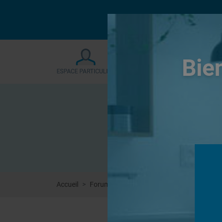
Le forum sera fermé
Bie
Accueil
Forums
Douches à l'Italienne
Douche 