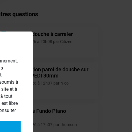
tres questions
Double douche à carreler
CI
05/08/2026 à 20h08 par Citizen
1
onnement,
us
Installation paroi de douche sur
NI
t
retour WEDI 30mm
 soumis à
16/07/2026 à 12h07 par Nico
site et à
6
à tout
est libre
onsulter
Decoupe Fundo Plano
TH
Linea
15/07/2026 à 17h07 par thomson