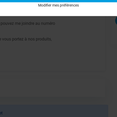
Modifier mes préférences
ne réhausse wedi ( hauteur de la réhausse
s pouvez me joindre au numéro
e vous portez à nos produits,
et