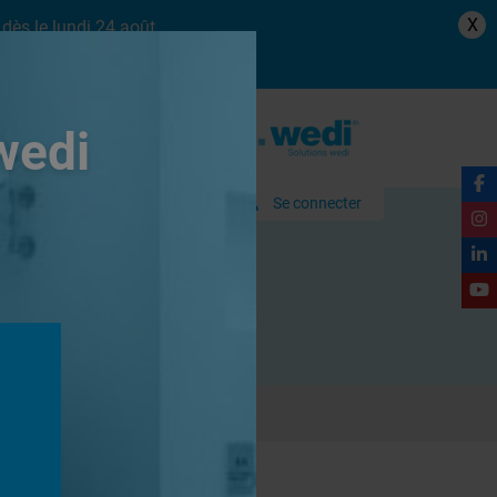
X
dès le lundi 24 août.
wedi
Se connecter