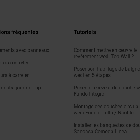
ions fréquentes
Tutoriels
ements avec panneaux
Comment mettre en œuvre le
revêtement wedi Top Wall ?
ux à carreler
Poser son habillage de baigno
urs à carreler
wedi en 5 étapes
ements gamme Top
Poser le receveur de douche w
Fundo Integro
Montage des douches circulai
wedi Fundo Trollo / Nautilo
Installer les banquettes de do
Sanoasa Comoda Linea