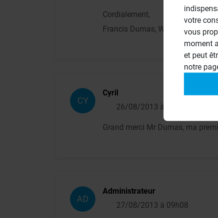
indispens
Cordialement,
votre con
Francis Dumas, Wedi France
vous prop
moment ac
et peut êt
notre pa
Cyril
CY
26/08/2013 à 22h08
Grand merci Mr Dumas, ma premiè
Administrateur
AD
27/08/2013 à 09h08