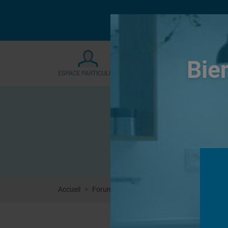
Le forum sera fermé
Bie
Accueil
Forums
Douches à l'Italienne
Doublag