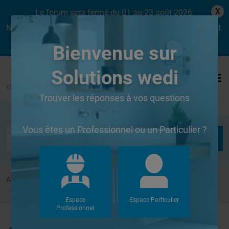
X
Le forum sera fermé du 01 au 23 août 2026.
Nous aurons le plaisir de vous retrouver dès le lundi 24 août.
Bienvenue sur
Solutions wedi
Trouver les réponses à vos questions
Se connecter
Vous êtes un Professionnel ou un Particulier ?
Accueil
Forums
Douches à l'Italienne
Dimensions d'un receveur riolito
Espace
Espace Particulier
Professionnel