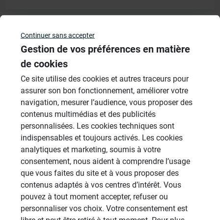
Continuer sans accepter
Veuillez vous
connecter
pour répondre à ce sujet
Gestion de vos préférences en matière
de cookies
Sujets
Ce site utilise des cookies et autres traceurs pour
assurer son bon fonctionnement, améliorer votre
Aménagement Agencement
navigation, mesurer l’audience, vous proposer des
21 Sujets
contenus multimédias et des publicités
personnalisées. Les cookies techniques sont
Revêtement Finition
indispensables et toujours activés. Les cookies
19 Sujets
analytiques et marketing, soumis à votre
Douches à l'Italienne
consentement, nous aident à comprendre l’usage
1485 Sujets
que vous faites du site et à vous proposer des
contenus adaptés à vos centres d’intérêt. Vous
Cabines de hammam
pouvez à tout moment accepter, refuser ou
26 Sujets
personnaliser vos choix. Votre consentement est