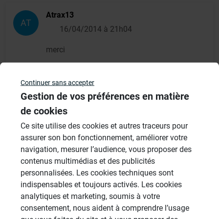
Atrax13
AT
16/04/2014 à 21h04
merci
Continuer sans accepter
Gestion de vos préférences en matière
Administrateur
AD
de cookies
17/04/2014 à 15h04
Ce site utilise des cookies et autres traceurs pour
Petite précision la pose de carreaux grand
assurer son bon fonctionnement, améliorer votre
format se fait par double encollage en
navigation, mesurer l’audience, vous proposer des
contenus multimédias et des publicités
utilisant un peigne en denture 10 mm ou
personnalisées. Les cookies techniques sont
demi-lune sur le support + un beurrage avec
indispensables et toujours activés. Les cookies
une spatule lisse en sous face du carreau
analytiques et marketing, soumis à votre
avec une colle à carrelage de type C2 ou C2S
consentement, nous aident à comprendre l’usage