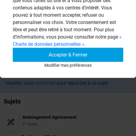
que vous faites du site et à vous proposer des
contenus adaptés à vos centres d’intérêt. Vous
Cordialement,
pouvez à tout moment accepter, refuser ou
Francis Dumas, Wedi France
personnaliser vos choix. Votre consentement est
libre et peut être retiré à tout moment. Pour plus
d’informations, vous pouvez consulter notre page
«
Charte de données personnelles »
.
Résultats - page 1 (5 résultats au total)
Accepter & Fermer
Modifier mes préférences
Veuillez vous
connecter
pour répondre à ce sujet
Sujets
Aménagement Agencement
21 Sujets