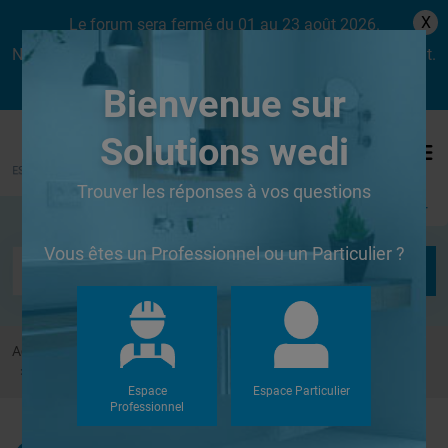
X
Le forum sera fermé du 01 au 23 août 2026.
Nous aurons le plaisir de vous retrouver dès le lundi 24 août.
Bienvenue sur
Solutions wedi
Trouver les réponses à vos questions
Se connecter
Vous êtes un Professionnel ou un Particulier ?
Accueil
Forums
Douches à l'Italienne
Dimension de coupe de carrelage pour receveur fundo 180/90
Espace
Espace Particulier
Professionnel