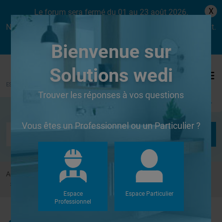
X
Le forum sera fermé du 01 au 23 août 2026.
Nous aurons le plaisir de vous retrouver dès le lundi 24 août.
Bienvenue sur
Solutions wedi
Trouver les réponses à vos questions
Se connecter
Vous êtes un Professionnel ou un Particulier ?
Accueil
Forums
Douches à l'Italienne
Coller receveur Wedi sur parpaings ou autres
Espace
Espace Particulier
Professionnel