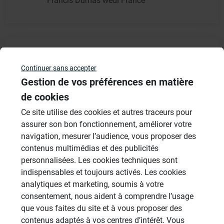
Francis Dumas wedi France
Résultats - page 1 (1 résultats au total)
Continuer sans accepter
Gestion de vos préférences en matière
de cookies
Veuillez vous
connecter
pour répondre à ce sujet
Ce site utilise des cookies et autres traceurs pour
assurer son bon fonctionnement, améliorer votre
Sujets
navigation, mesurer l’audience, vous proposer des
contenus multimédias et des publicités
personnalisées. Les cookies techniques sont
Aménagement Agencement
indispensables et toujours activés. Les cookies
21 Sujets
analytiques et marketing, soumis à votre
Revêtement Finition
consentement, nous aident à comprendre l’usage
19 Sujets
que vous faites du site et à vous proposer des
contenus adaptés à vos centres d’intérêt. Vous