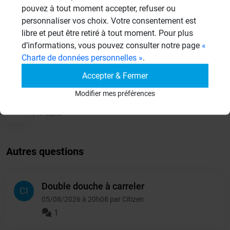
Douches à l'Italienne
pouvez à tout moment accepter, refuser ou
1485 Sujets
personnaliser vos choix. Votre consentement est
libre et peut être retiré à tout moment. Pour plus
Cabines de hammam
d’informations, vous pouvez consulter notre page
«
26 Sujets
Charte de données personnelles »
.
Systèmes de panneaux à carreler
Accepter & Fermer
1206 Sujets
Modifier mes préférences
Autres
949 Sujets
Autres questions
Double douche à carreler
CI
05/08/2026 à 20h08 par Citizen
1