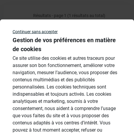
Résultats - page 1 (1 résultats au total)
Continuer sans accepter
Gestion de vos préférences en matière
Veuillez vous
connecter
pour répondre à ce sujet
de cookies
Ce site utilise des cookies et autres traceurs pour
Sujets
assurer son bon fonctionnement, améliorer votre
navigation, mesurer l’audience, vous proposer des
Revêtement Finition
contenus multimédias et des publicités
19 Sujets
personnalisées. Les cookies techniques sont
indispensables et toujours activés. Les cookies
Douches à l'Italienne
analytiques et marketing, soumis à votre
1486 Sujets
consentement, nous aident à comprendre l’usage
que vous faites du site et à vous proposer des
Cabines de hammam
contenus adaptés à vos centres d’intérêt. Vous
26 Sujets
pouvez à tout moment accepter, refuser ou