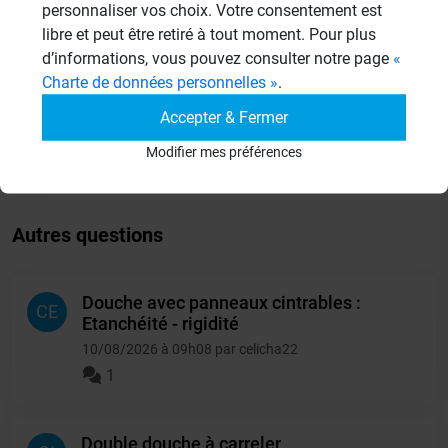
Systèmes de panneaux à carreler
personnaliser vos choix. Votre consentement est
1206 Sujets
libre et peut être retiré à tout moment. Pour plus
d’informations, vous pouvez consulter notre page
«
Aménagement Agencement
Charte de données personnelles »
.
21 Sujets
Accepter & Fermer
Autres
Modifier mes préférences
950 Sujets
Autres questions
Douche avec panneaux cintrables :
CE
Etanchéité - rigidité
10/08/2026 à 09h08 par celicha22
1
Double douche à carreler