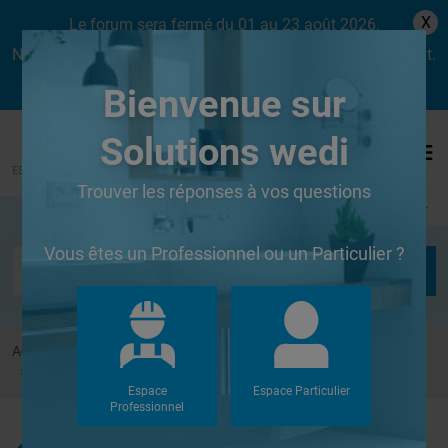
X
Le forum sera fermé du 01 au 23 août 2026.
Nous aurons le plaisir de vous retrouver dès le lundi 24 août.
Bienvenue sur
Solutions wedi
Trouver les réponses à vos questions
Se connecter
Vous êtes un Professionnel ou un Particulier ?
Accueil
Forums
Douches à l'Italienne
Collage de anneau Welli pour une douche sur mur ancien
Espace
Espace Particulier
Professionnel