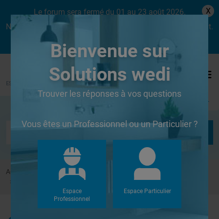
X
Le forum sera fermé du 01 au 23 août 2026.
Nous aurons le plaisir de vous retrouver dès le lundi 24 août.
Bienvenue sur
Solutions wedi
Trouver les réponses à vos questions
Se connecter
Vous êtes un Professionnel ou un Particulier ?
Accueil
Forums
Autres
quelle colle pour bades d'étanchéité et pour bandes armées ?
Espace
Espace Particulier
Professionnel