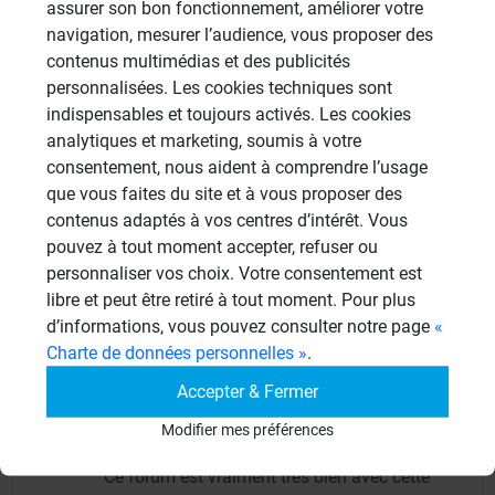
assurer son bon fonctionnement, améliorer votre
béton ciré.
navigation, mesurer l’audience, vous proposer des
contenus multimédias et des publicités
personnalisées. Les cookies techniques sont
Cordialement,
indispensables et toujours activés. Les cookies
Francis Dumas, Wedi France
analytiques et marketing, soumis à votre
consentement, nous aident à comprendre l’usage
que vous faites du site et à vous proposer des
contenus adaptés à vos centres d’intérêt. Vous
Didierj
pouvez à tout moment accepter, refuser ou
DI
25/10/2013 à 21h10
personnaliser vos choix. Votre consentement est
libre et peut être retiré à tout moment. Pour plus
bonsoir Monsieur Dumas,
d’informations, vous pouvez consulter notre page
«
Charte de données personnelles »
.
Merci pour ces précisions, je suis content de
Accepter & Fermer
vous avoir envoyé les photos, ca nous
Modifier mes préférences
permet de voir exactement de quoi on parle.
Ce forum est vraiment très bien avec cette