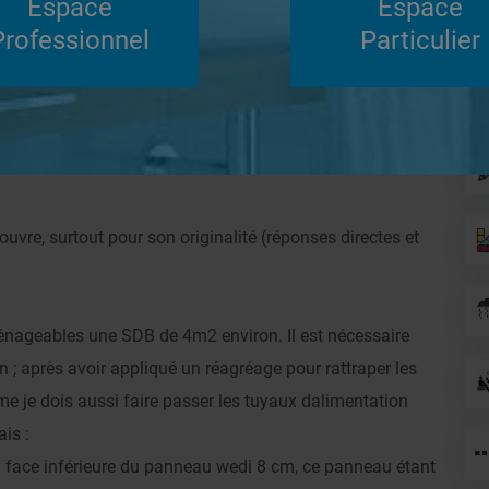
Espace
Espace
Su
Professionnel
Particulier
Répondre
ol wedi
Systèmes de panneaux à carreler
ouvre, surtout pour son originalité (réponses directes et
énageables une SDB de 4m2 environ. Il est nécessaire
on ; après avoir appliqué un réagréage pour rattraper les
me je dois aussi faire passer les tuyaux dalimentation
is :
la face inférieure du panneau wedi 8 cm, ce panneau étant