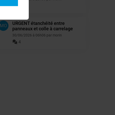
4
URGENT étanchéité entre
MO
panneaux et colle à carrelage
30/06/2026 à 06h06 par morin
4