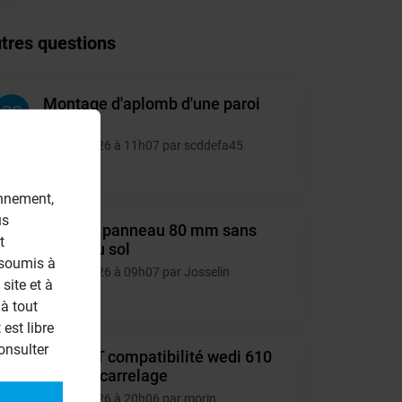
tres questions
Montage d'aplomb d'une paroi
SC
40mm.
10/07/2026 à 11h07 par scddefa45
4
onnement,
us
Collage panneau 80 mm sans
JO
t
appui au sol
 soumis à
06/07/2026 à 09h07 par Josselin
site et à
6
à tout
est libre
onsulter
URGENT compatibilité wedi 610
MO
et colle carrelage
30/06/2026 à 20h06 par morin