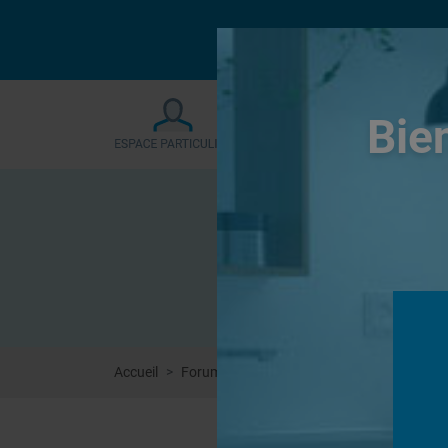
Le forum sera fermé
Bie
Accueil
Forums
Systèmes de panneaux à carrel