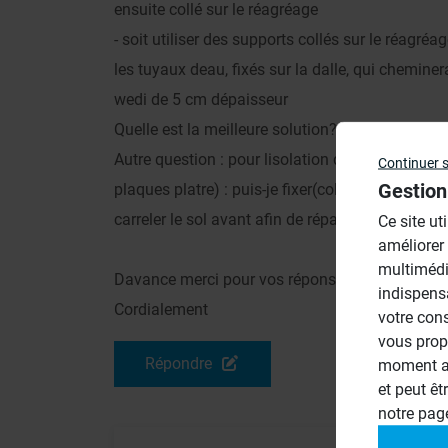
ensuite collé sur le réagréage
- soit utiliser des supports collés sur le réagré
les tuyaux deau, fixés sur la dalle, qui chemine
wedi de 5 cm dépaisseur
Quelle est la meilleure solution?
Autre question : pour lisolation des murs je pens
Continuer 
Gestion
plaques platre) : puis-je fixer(coller) le rail inf
carreler le sol avant afin de répartir le poids de 
Ce site ut
améliorer
multimédi
Davance merci pour vos réponses
indispens
Cordialement
votre con
vous prop
Répondre
moment ac
et peut êt
notre pa