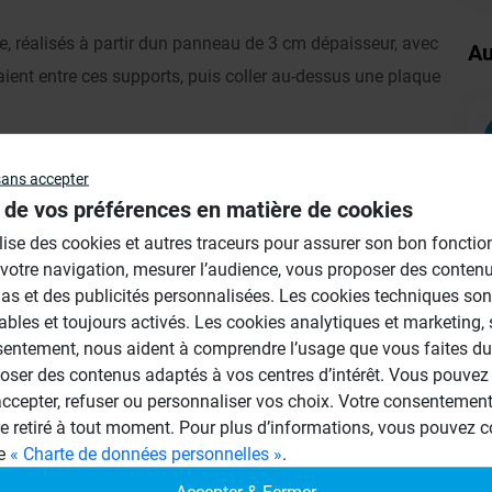
age, réalisés à partir dun panneau de 3 cm dépaisseur, avec
Au
raient entre ces supports, puis coller au-dessus une plaque
e utiliser une structure métallique (+ laine de verre +
sans accepter
 de vos préférences en matière de cookies
érieur directement sur la plaque wedi sol? ou bien faut-il
la structure ?
ilise des cookies et autres traceurs pour assurer son bon foncti
 votre navigation, mesurer l’audience, vous proposer des conten
as et des publicités personnalisées. Les cookies techniques son
ables et toujours activés. Les cookies analytiques et marketing,
sentement, nous aident à comprendre l’usage que vous faites du 
oser des contenus adaptés à vos centres d’intérêt. Vous pouvez 
cepter, refuser ou personnaliser vos choix. Votre consentement 
re retiré à tout moment. Pour plus d’informations, vous pouvez c
ge
« Charte de données personnelles »
.
Accepter & Fermer