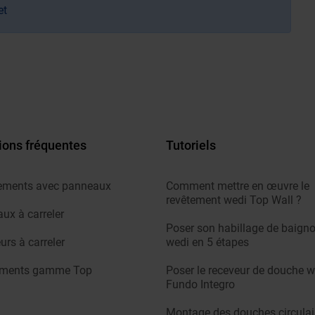
et
ions fréquentes
Tutoriels
ements avec panneaux
Comment mettre en œuvre le
revêtement wedi Top Wall ?
ux à carreler
Poser son habillage de baigno
urs à carreler
wedi en 5 étapes
ements gamme Top
Poser le receveur de douche w
Fundo Integro
Montage des douches circulai