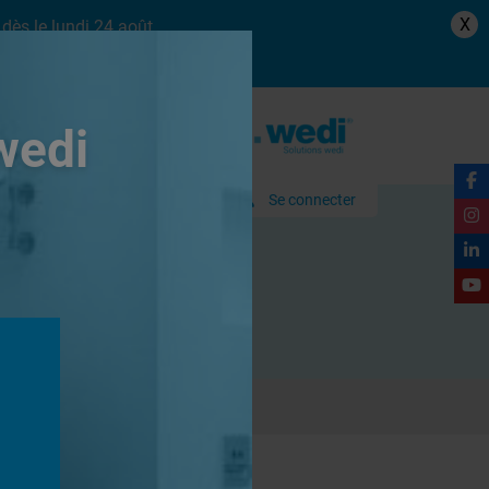
X
dès le lundi 24 août.
wedi
Se connecter