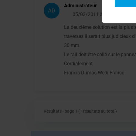
Administrateur
AD
05/03/2011 à 14h03
La deuxième solution est la plus 
traverses il serait plus judicieux
30 mm.
Le rail doit être collé sur le panne
Cordialement
Francis Dumas Wedi France
Résultats - page 1 (1 résultats au total)