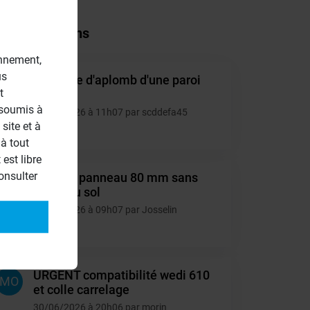
tres questions
onnement,
us
Montage d'aplomb d'une paroi
SC
t
40mm.
 soumis à
10/07/2026 à 11h07 par scddefa45
site et à
4
à tout
est libre
onsulter
Collage panneau 80 mm sans
JO
appui au sol
06/07/2026 à 09h07 par Josselin
6
URGENT compatibilité wedi 610
MO
et colle carrelage
30/06/2026 à 20h06 par morin