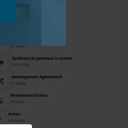
jets
Douches à l'Italienne
1485 Sujets
Cabines de hammam
26 Sujets
Systèmes de panneaux à carreler
1206 Sujets
Aménagement Agencement
21 Sujets
Revêtement Finition
19 Sujets
Autres
949 Sujets