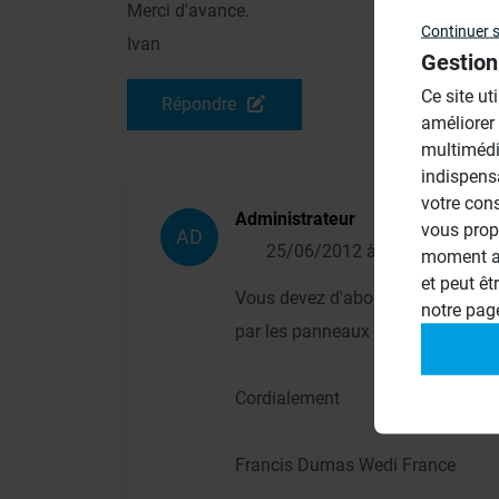
Merci d'avance.
Continuer 
Ivan
Gestion
Ce site ut
Répondre
améliorer
multimédi
indispens
votre con
Administrateur
vous prop
AD
25/06/2012 à 09h06
moment ac
et peut êt
Vous devez d'abord poser le Fermac
notre pa
par les panneaux muraux.
Cordialement
Francis Dumas Wedi France