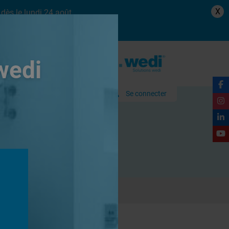
X
dès le lundi 24 août.
wedi
Se connecter