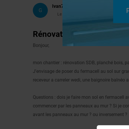
Ivan78
G
Le 24/06/2012 à 21h06
Rénovation SDB avec pan
Bonjour,
mon chantier : rénovation SDB, planché bois, 
J'envisage de poser du fermacell au sol sur gr
receveur a carreler wedi, une baignoire balnéo a
Questions : dois je faire mon sol en fermacell 
commencer par les panneaux au mur ? Si je comm
avant les panneaux au mur ? ou inversement ?