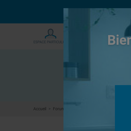
Le forum sera fermé
Bie
Accueil
Forums
Systèmes de panneaux à carrel