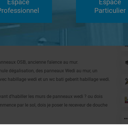
Espace
Espace
Su
Professionnel
Particulier
Répondre
neaux Wedi
Systèmes de panneaux à carreler
panneaux OSB, ancienne faïence au mur.
anule dégalisation, des panneaux Wedi au mur, un
vec habillage wedi et un wc bati geberit habillage wedi.
avant d'habiller les murs de panneaux wedi ? ou dois
ence par le sol, dois je poser le receveur de douche