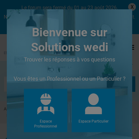
X
Le forum sera fermé du 01 au 23 août 2026.
Nous aurons le plaisir de vous retrouver dès le lundi 24 août.
Bienvenue sur
Solutions wedi
Trouver les réponses à vos questions
Se connecter
Vous êtes un Professionnel ou un Particulier ?
Accueil
Forums
Systèmes de panneaux à carreler
pose de panneaux wedi sur murs en placo
Espace
Espace Particulier
Professionnel