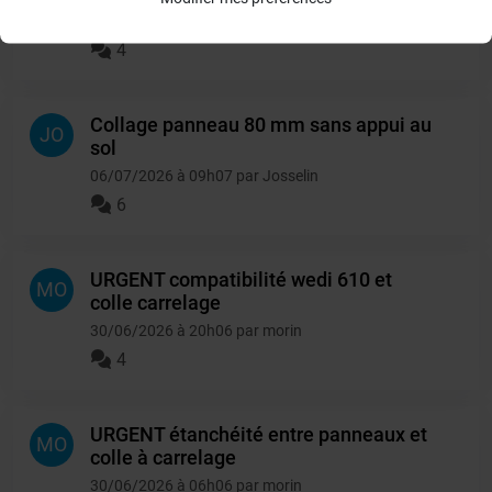
10/07/2026 à 11h07 par scddefa45
4
Collage panneau 80 mm sans appui au
JO
sol
06/07/2026 à 09h07 par Josselin
6
URGENT compatibilité wedi 610 et
MO
colle carrelage
30/06/2026 à 20h06 par morin
4
URGENT étanchéité entre panneaux et
MO
colle à carrelage
30/06/2026 à 06h06 par morin