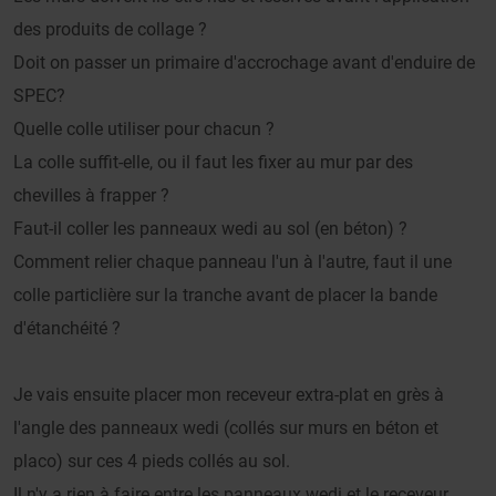
des produits de collage ?
Doit on passer un primaire d'accrochage avant d'enduire de
SPEC?
Quelle colle utiliser pour chacun ?
La colle suffit-elle, ou il faut les fixer au mur par des
chevilles à frapper ?
Faut-il coller les panneaux wedi au sol (en béton) ?
Comment relier chaque panneau l'un à l'autre, faut il une
colle particlière sur la tranche avant de placer la bande
d'étanchéité ?
Je vais ensuite placer mon receveur extra-plat en grès à
l'angle des panneaux wedi (collés sur murs en béton et
placo) sur ces 4 pieds collés au sol.
Il n'y a rien à faire entre les panneaux wedi et le receveur