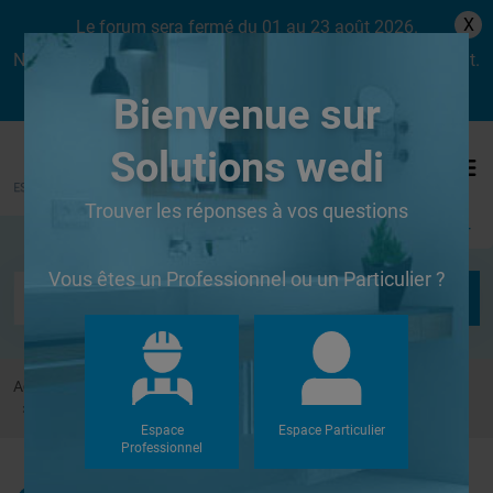
X
Le forum sera fermé du 01 au 23 août 2026.
Nous aurons le plaisir de vous retrouver dès le lundi 24 août.
Bienvenue sur
Solutions wedi
Trouver les réponses à vos questions
Se connecter
Vous êtes un Professionnel ou un Particulier ?
Accueil
Forums
Systèmes de panneaux à carreler
Pose de panneaux wedi sur différents supports
Espace
Espace Particulier
Professionnel