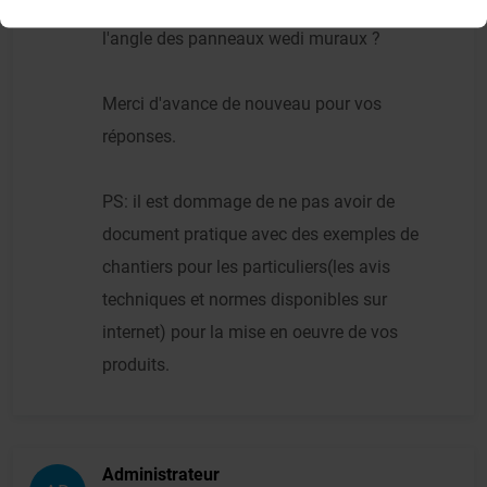
douche en wedi à côté du receveur et à
l'angle des panneaux wedi muraux ?
Merci d'avance de nouveau pour vos
réponses.
PS: il est dommage de ne pas avoir de
document pratique avec des exemples de
chantiers pour les particuliers(les avis
techniques et normes disponibles sur
internet) pour la mise en oeuvre de vos
produits.
Administrateur