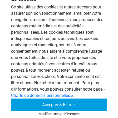
pour pouvoir passer les tuyaux
Ce site utilise des cookies et autres traceurs pour
d'alimentation eau et 1 gaine électrique à
assurer son bon fonctionnement, améliorer votre
2m de hauteur.
navigation, mesurer l’audience, vous proposer des
Je peux élargir la zone en tasseau sur toute
contenus multimédias et des publicités
personnalisées. Les cookies techniques sont
la largeur 1.5m et sur toute la hauteur (2m)
indispensables et toujours activés. Les cookies
du mur, ou dois je me contenter d'une zone
analytiques et marketing, soumis à votre
limitée autour du mitigeur ?
consentement, nous aident à comprendre l’usage
Les tasseaux seront verticaux espacés de
que vous faites du site et à vous proposer des
contenus adaptés à vos centres d’intérêt. Vous
30cm à 40cm ?
pouvez à tout moment accepter, refuser ou
Le wedi sera fixé sur ceux ci au support,
personnaliser vos choix. Votre consentement est
avec des chevilles, un trou tous les 40cm ?
libre et peut être retiré à tout moment. Pour plus
Quelle colle utiliser pour fixer la platine
d’informations, vous pouvez consulter notre page
«
Charte de données personnelles »
.
mitigeur au wedi, sikaflex SK ?
Accepter & Fermer
Est il possible de fabriquer une entrée de
Modifier mes préférences