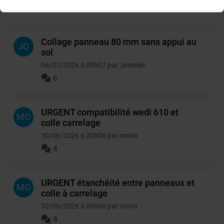
4
Collage panneau 80 mm sans appui au
JO
sol
06/07/2026 à 09h07 par Josselin
6
URGENT compatibilité wedi 610 et
MO
colle carrelage
30/06/2026 à 20h06 par morin
4
URGENT étanchéité entre panneaux et
MO
colle à carrelage
30/06/2026 à 06h06 par morin
4