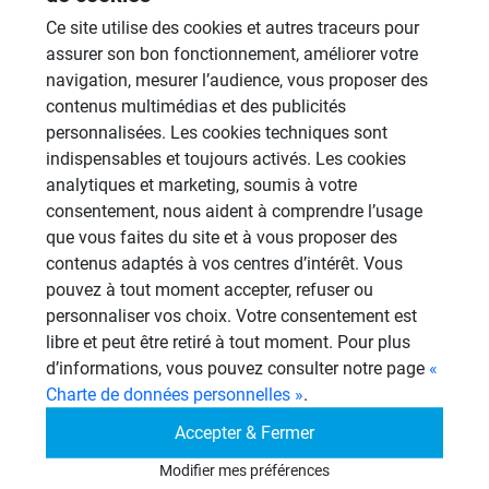
Ce site utilise des cookies et autres traceurs pour
Douches à l'Italienne
assurer son bon fonctionnement, améliorer votre
1485 Sujets
navigation, mesurer l’audience, vous proposer des
contenus multimédias et des publicités
Cabines de hammam
personnalisées. Les cookies techniques sont
26 Sujets
indispensables et toujours activés. Les cookies
Systèmes de panneaux à carreler
analytiques et marketing, soumis à votre
1206 Sujets
consentement, nous aident à comprendre l’usage
que vous faites du site et à vous proposer des
Autres
contenus adaptés à vos centres d’intérêt. Vous
949 Sujets
pouvez à tout moment accepter, refuser ou
personnaliser vos choix. Votre consentement est
libre et peut être retiré à tout moment. Pour plus
Autres questions
d’informations, vous pouvez consulter notre page
«
Charte de données personnelles »
.
Montage d'aplomb d'une paroi
Accepter & Fermer
SC
40mm.
Modifier mes préférences
10/07/2026 à 11h07 par scddefa45