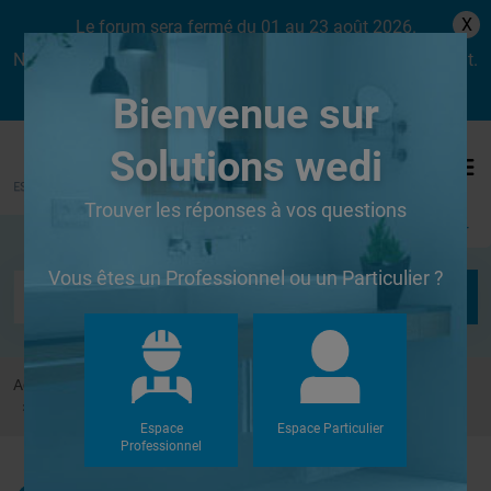
X
Le forum sera fermé du 01 au 23 août 2026.
Nous aurons le plaisir de vous retrouver dès le lundi 24 août.
Bienvenue sur
Solutions wedi
Trouver les réponses à vos questions
Se connecter
Vous êtes un Professionnel ou un Particulier ?
Accueil
Forums
Systèmes de panneaux à carreler
Percer panneaux wedi
Espace
Espace Particulier
Professionnel