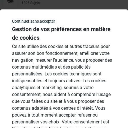
1206 Sujets
Autres
Continuer sans accepter
949 Sujets
Gestion de vos préférences en matière
de cookies
Autres questions
Ce site utilise des cookies et autres traceurs pour
assurer son bon fonctionnement, améliorer votre
navigation, mesurer l’audience, vous proposer des
Montage d'aplomb d'une paroi
SC
contenus multimédias et des publicités
40mm.
personnalisées. Les cookies techniques sont
10/07/2026 à 11h07 par scddefa45
indispensables et toujours activés. Les cookies
4
analytiques et marketing, soumis à votre
consentement, nous aident à comprendre l’usage
que vous faites du site et à vous proposer des
Collage panneau 80 mm sans appui au
JO
contenus adaptés à vos centres d’intérêt. Vous
sol
pouvez à tout moment accepter, refuser ou
06/07/2026 à 09h07 par Josselin
personnaliser vos choix. Votre consentement est
6