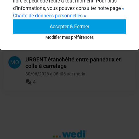
libre et peut être retiré à tout moment. Pour plus
d’informations, vous pouvez consulter notre page
«
Charte de données personnelles »
.
URGENT compatibilité wedi 610 et
MO
colle carrelage
Accepter & Fermer
30/06/2026 à 20h06 par morin
Modifier mes préférences
4
URGENT étanchéité entre panneaux et
MO
colle à carrelage
30/06/2026 à 06h06 par morin
4