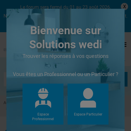
X
Le forum sera fermé du 01 au 23 août 2026.
Nous aurons le plaisir de vous retrouver dès le lundi 24 août.
Bienvenue sur
Solutions wedi
Trouver les réponses à vos questions
Se connecter
Vous êtes un Professionnel ou un Particulier ?
Accueil
Forums
Systèmes de panneaux à carreler
peindre et enduire les panneaux wedi
Espace
Espace Particulier
Professionnel