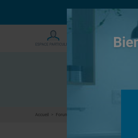
Le forum sera fermé
Bie
Accueil
Forums
Systèmes de panneaux à carrel