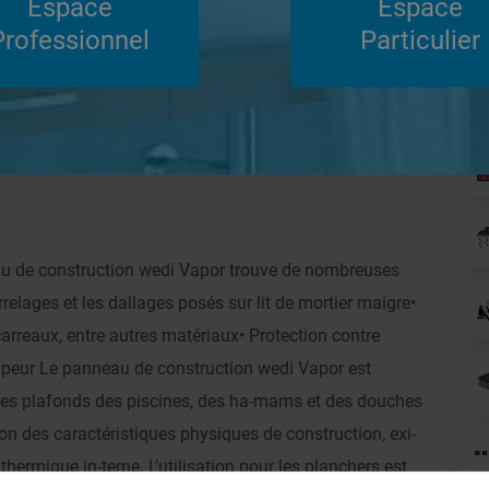
Espace
Espace
Su
Professionnel
Particulier
Répondre
ntier en cours
Systèmes de panneaux à carreler
eau de construction wedi Vapor trouve de nombreuses
relages et les dallages posés sur lit de mortier maigre•
carreaux, entre autres matériaux• Protection contre
vapeur Le panneau de construction wedi Vapor est
 les plafonds des piscines, des ha-mams et des douches
son des caractéristiques physiques de construction, exi-
thermique in-terne. L’utilisation pour les planchers est