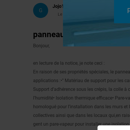
Jojo15
G
Le 22/07/2013 à 16h07
panneaux wedi vapor / cha
Bonjour,
en lecture de la notice, je note ceci :
En raison de ses propriétés spéciales, le pann
applications :•" Matériau de support pour les car
Support d’adhérence sous les crépis, la colle à 
l’humidité• Isolation thermique efficace• Pare-
homologué pour l’installation dans les murs et
collectives ainsi que dans les locaux qui,en rai
gent un pare-vapeur pour installer une isolation 