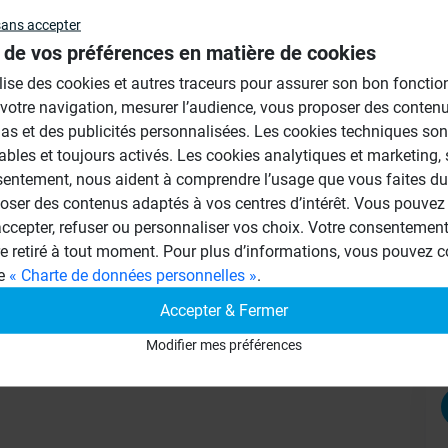
 roulantes ni de charges ponctuel..."
sans accepter
Au
 de vos préférences en matière de cookies
ilise des cookies et autres traceurs pour assurer son bon foncti
 votre navigation, mesurer l’audience, vous proposer des conten
 pour la réalisation d’un faux plafond ?
as et des publicités personnalisées. Les cookies techniques son
ables et toujours activés. Les cookies analytiques et marketing,
les dits panneaux wedi vapor ?
sentement, nous aident à comprendre l’usage que vous faites du 
sur un faux plafond Fermacell ou BA13 ,
oser des contenus adaptés à vos centres d’intérêt. Vous pouvez 
cepter, refuser ou personnaliser vos choix. Votre consentement 
en faux plafond ?
re retiré à tout moment. Pour plus d’informations, vous pouvez c
ge
« Charte de données personnelles »
.
Accepter & Fermer
Modifier mes préférences