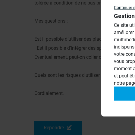
tolérée à condition de ne pas prévoir de charges
Continuer 
Gestion
Mes questions :
Ce site ut
améliorer
Est il possible d’utiliser des plaques wedi vapor
multimédi
indispens
Est il possible d’intégrer des spots leds dans 
votre con
Eventuellement, peut-on coller des wedi vapor 
vous prop
moment ac
Quels sont les risques d'utiliser ces panneaux 
et peut êt
notre pa
Cordialement,
Répondre