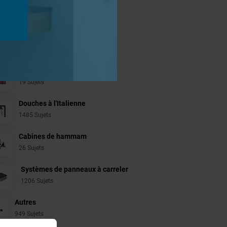
jets
Aménagement Agencement
21 Sujets
Revêtement Finition
19 Sujets
Douches à l'Italienne
1485 Sujets
Cabines de hammam
26 Sujets
Systèmes de panneaux à carreler
1206 Sujets
Autres
949 Sujets