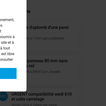
tres questions
onnement,
us
Montage d'aplomb d'une paroi
SC
t
40mm.
 soumis à
10/07/2026 à 11h07 par scddefa45
site et à
4
à tout
est libre
onsulter
Collage panneau 80 mm sans
JO
appui au sol
06/07/2026 à 09h07 par Josselin
6
URGENT compatibilité wedi 610
MO
et colle carrelage
30/06/2026 à 20h06 par morin