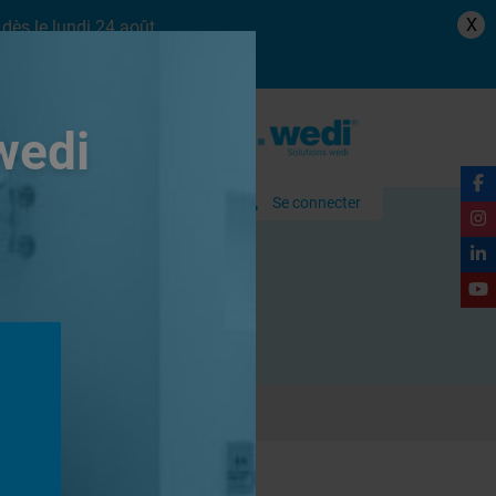
X
dès le lundi 24 août.
wedi
Se connecter