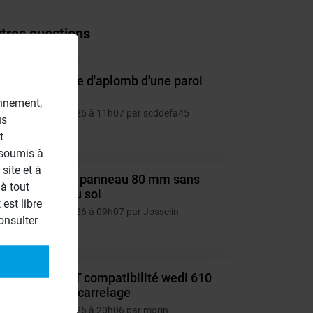
tres questions
Montage d'aplomb d'une paroi
SC
40mm.
onnement,
10/07/2026 à 11h07 par scddefa45
us
4
t
 soumis à
site et à
Collage panneau 80 mm sans
JO
à tout
appui au sol
est libre
06/07/2026 à 09h07 par Josselin
onsulter
6
URGENT compatibilité wedi 610
MO
et colle carrelage
30/06/2026 à 20h06 par morin