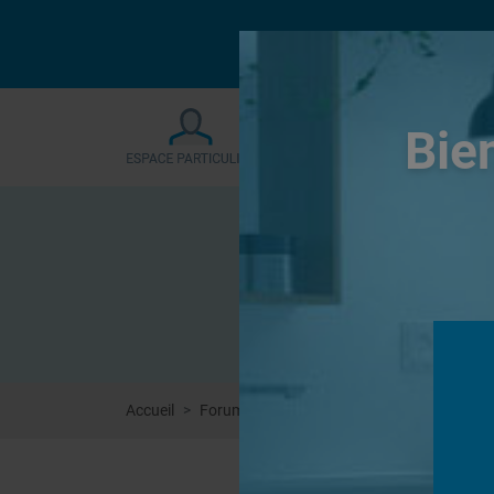
Le forum sera fermé
Bie
Accueil
Forums
Systèmes de panneaux à carrel