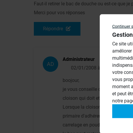
Faut-il retirer le bac de douche ou est-ce que j
Merci pour vos réponses
Continuer 
Répondre
Gestion
Ce site ut
améliorer
multimédi
Administrateur
AD
indispens
02/01/2008 à 16h01
votre con
vous prop
boojour,
moment ac
je vous conseille de deposer le car
et peut êt
cloison qui doit etre gorgée d'eau.
notre pa
Lorsque la cloison en carreau de 
primaire d'adhérence,puis coller 
carrelage en poudre de type C2 ( e