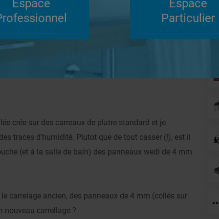
Espace
Espace
Su
Professionnel
Particulier
Répondre
ne barrière d'étanchéité ?
Systèmes de
lée crée sur des carreaux de platre standard et je
es traces d'humidité. Plutot que de tout casser (!), est il
 douche (et à la salle de bain) des panneaux wedi de 4 mm
ote le carrelage ancien, des panneaux de 4 mm (collés sur
un nouveau carrellage ?