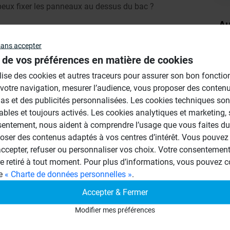
e peux fixer les panneaux au dessus du bac ?
Au
sans accepter
 de vos préférences en matière de cookies
ilise des cookies et autres traceurs pour assurer son bon foncti
 votre navigation, mesurer l’audience, vous proposer des conten
as et des publicités personnalisées. Les cookies techniques son
ables et toujours activés. Les cookies analytiques et marketing,
sentement, nous aident à comprendre l’usage que vous faites du 
oser des contenus adaptés à vos centres d’intérêt. Vous pouvez 
cepter, refuser ou personnaliser vos choix. Votre consentement 
relage existant, puis de laisser secher votre
re retiré à tout moment. Pour plus d’informations, vous pouvez c
ge
« Charte de données personnelles »
.
platre est parfaitement seche,appliquer un
Accepter & Fermer
le panneau BA 10 mm a l'aide d'une colle à
Modifier mes préférences
x:fermaflex de weber et broutin )