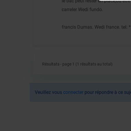
le bac peut rester en place,ou et
carreler Wedi fundo.
francis Dumas. Wedi france. tel: *
Résultats - page 1 (1 résultats au total)
Veuillez vous
connecter
pour répondre à ce suj