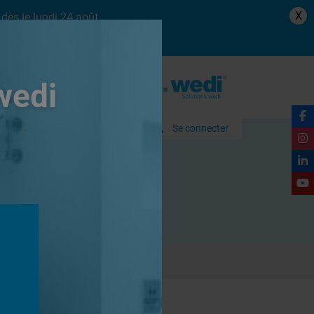
X
dès le lundi 24 août.
wedi
Se connecter