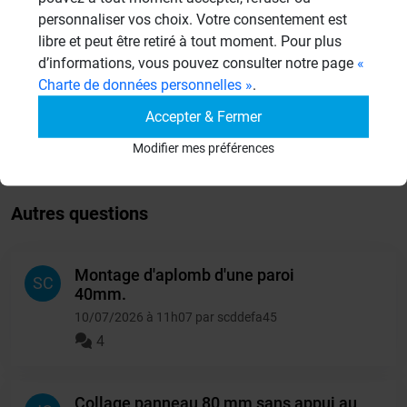
Aménagement Agencement
personnaliser vos choix. Votre consentement est
21 Sujets
libre et peut être retiré à tout moment. Pour plus
d’informations, vous pouvez consulter notre page
«
Revêtement Finition
Charte de données personnelles »
.
19 Sujets
Accepter & Fermer
Autres
Modifier mes préférences
950 Sujets
Autres questions
Montage d'aplomb d'une paroi
SC
40mm.
10/07/2026 à 11h07 par scddefa45
4
Collage panneau 80 mm sans appui au