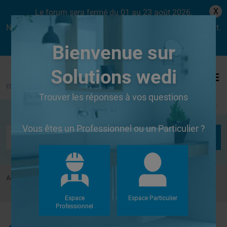
X
Le forum sera fermé du 01 au 23 août 2026.
Nous aurons le plaisir de vous retrouver dès le lundi 24 août.
Bienvenue sur
Solutions wedi
Trouver les réponses à vos questions
Se connecter
Vous êtes un Professionnel ou un Particulier ?
Accueil
Forums
Systèmes de panneaux à carreler
Panneau Wedi mur et ossature metallique
Espace
Espace Particulier
Professionnel