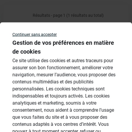
Résultats - page 1 (1 résultats au total)
Continuer sans accepter
Gestion de vos préférences en matière
Veuillez vous
connecter
pour répondre à ce sujet
de cookies
Ce site utilise des cookies et autres traceurs pour
Sujets
assurer son bon fonctionnement, améliorer votre
navigation, mesurer l’audience, vous proposer des
Douches à l'Italienne
contenus multimédias et des publicités
1485 Sujets
personnalisées. Les cookies techniques sont
indispensables et toujours activés. Les cookies
Cabines de hammam
analytiques et marketing, soumis à votre
26 Sujets
consentement, nous aident à comprendre l’usage
Systèmes de panneaux à carreler
que vous faites du site et à vous proposer des
1206 Sujets
contenus adaptés à vos centres d’intérêt. Vous
pouvez à tout moment accepter, refuser ou