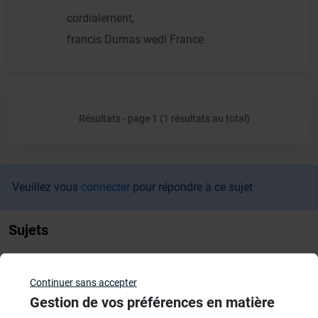
cordialement,
francis Dumas wedi France
Résultats - page 1 (1 résultats au total)
Veuillez vous
connecter
pour répondre à ce sujet
Sujets
Douches à l'Italienne
Continuer sans accepter
1485 Sujets
Gestion de vos préférences en matière
Cabines de hammam