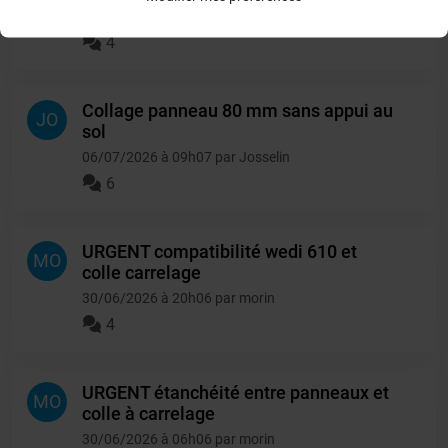
10/07/2026 à 11h07 par scddefa45
4
Collage panneau 80 mm sans appui au
JO
sol
06/07/2026 à 09h07 par Josselin
6
URGENT compatibilité wedi 610 et
MO
colle carrelage
30/06/2026 à 20h06 par morin
4
URGENT étanchéité entre panneaux et
MO
colle à carrelage
30/06/2026 à 06h06 par morin