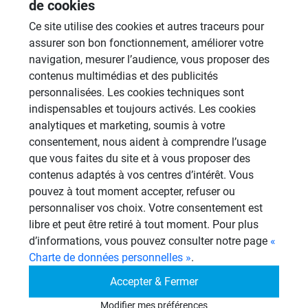
de cookies
26 Sujets
Ce site utilise des cookies et autres traceurs pour
Systèmes de panneaux à carreler
assurer son bon fonctionnement, améliorer votre
1206 Sujets
navigation, mesurer l’audience, vous proposer des
contenus multimédias et des publicités
Aménagement Agencement
personnalisées. Les cookies techniques sont
21 Sujets
indispensables et toujours activés. Les cookies
analytiques et marketing, soumis à votre
Revêtement Finition
consentement, nous aident à comprendre l’usage
19 Sujets
que vous faites du site et à vous proposer des
contenus adaptés à vos centres d’intérêt. Vous
Autres
pouvez à tout moment accepter, refuser ou
950 Sujets
personnaliser vos choix. Votre consentement est
libre et peut être retiré à tout moment. Pour plus
Autres questions
d’informations, vous pouvez consulter notre page
«
Charte de données personnelles »
.
Accepter & Fermer
Montage d'aplomb d'une paroi
SC
40mm.
Modifier mes préférences