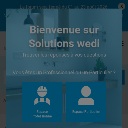
X
Le forum sera fermé du 01 au 23 août 2026.
Nous aurons le plaisir de vous retrouver dès le lundi 24 août.
Bienvenue sur
Solutions wedi
Trouver les réponses à vos questions
Se connecter
Vous êtes un Professionnel ou un Particulier ?
Accueil
Forums
Systèmes de panneaux à carreler
fixation panneaux
Espace
Espace Particulier
Professionnel