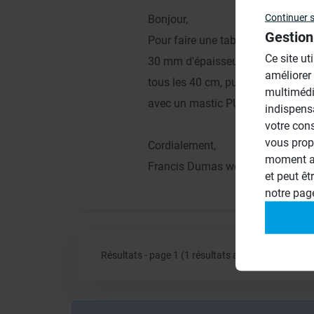
Continuer 
Bonjour,
Gestion
Pour faire une tablette en périphé
Ce site ut
30 mm d'épaisseur, couper des jam
améliorer
tous les 40 cm, puis découper les 
multimédi
avec un mastic PU, ou une colle à
indispens
votre con
vous prop
Cordialement,
moment ac
Francis Dumas wedi France,
et peut êt
notre pa
Résultats - page 1 (1 résultats au total)