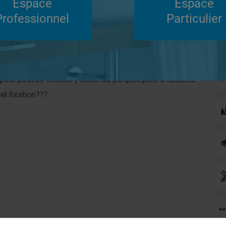
Espace
Espace
Su
Professionnel
Particulier
Répondre
stèmes de panneaux à carreler
 pour pouvoir ensuite y coller du parquet pont d ebateau
el fixation???