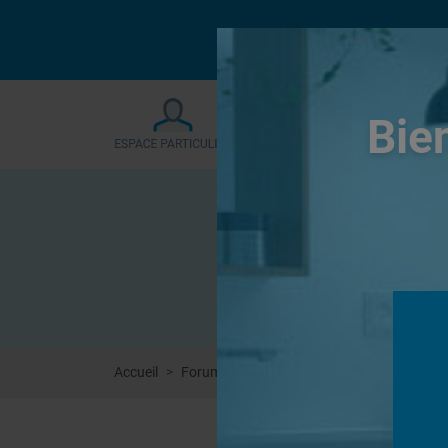
Le forum sera fermé
Bie
Accueil
Forums
Systèmes de panneaux à carrel