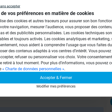
sans accepter
Au
 de vos préférences en matière de cookies
rie d'une baignoire, utiliser un panneau en
ilise des cookies et autres traceurs pour assurer son bon foncti
bages,les coller au sol et contre le mur
 votre navigation, mesurer l’audience, vous proposer des conten
tablettes et les coller sur les jambages
as et des publicités personnalisées. Les cookies techniques son
 carrelage en poudre.
ables et toujours activés. Les cookies analytiques et marketing,
sentement, nous aident à comprendre l’usage que vous faites du 
oser des contenus adaptés à vos centres d’intérêt. Vous pouvez 
cepter, refuser ou personnaliser vos choix. Votre consentement 
re retiré à tout moment. Pour plus d’informations, vous pouvez c
ge
« Charte de données personnelles »
.
Accepter & Fermer
Modifier mes préférences