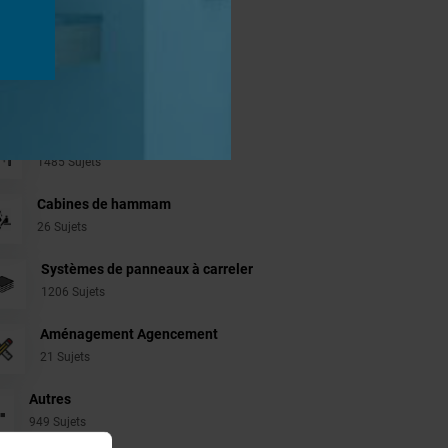
jets
Revêtement Finition
19 Sujets
Douches à l'Italienne
1485 Sujets
Cabines de hammam
26 Sujets
Systèmes de panneaux à carreler
1206 Sujets
Aménagement Agencement
21 Sujets
Autres
949 Sujets