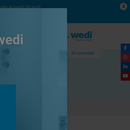
X
dès le lundi 24 août.
wedi
Se connecter