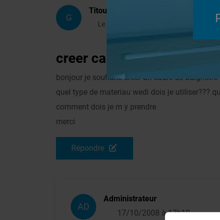
Titou15
G
Le 16/10/2008 à 20h10
creer cadre de baignoire
Sy
bonjour je souhaite creer un cadre de baignoire
quel type de materiau wedi dois je utiliser??? qu
comment dois je m y prendre
merci
Répondre
Administrateur
AD
17/10/2008 à 17h10