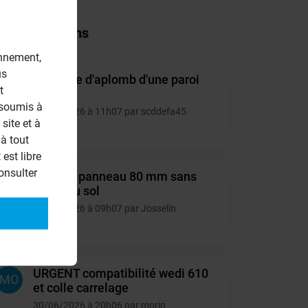
tres questions
onnement,
us
Montage d'aplomb d'une paroi
SC
t
40mm.
 soumis à
10/07/2026 à 11h07 par scddefa45
site et à
4
à tout
est libre
onsulter
Collage panneau 80 mm sans
JO
appui au sol
06/07/2026 à 09h07 par Josselin
6
URGENT compatibilité wedi 610
MO
et colle carrelage
30/06/2026 à 20h06 par morin