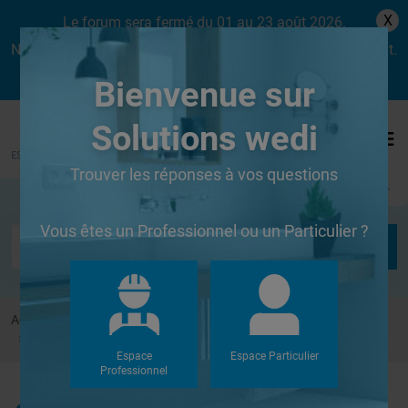
X
Le forum sera fermé du 01 au 23 août 2026.
Nous aurons le plaisir de vous retrouver dès le lundi 24 août.
Bienvenue sur
Solutions wedi
Trouver les réponses à vos questions
Se connecter
Vous êtes un Professionnel ou un Particulier ?
Accueil
Forums
Systèmes de panneaux à carreler
Comment habiller baignoire d'angle pour les nuls ?
Espace
Espace Particulier
Professionnel