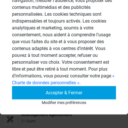
navigation, mesurer l’audience, vous proposer des
contenus multimédias et des publicités
personnalisées. Les cookies techniques sont
indispensables et toujours activés. Les cookies
Veuillez vous
connecter
pour répondre à ce sujet
analytiques et marketing, soumis à votre
consentement, nous aident à comprendre l’usage
que vous faites du site et à vous proposer des
Sujets
contenus adaptés à vos centres d’intérêt. Vous
pouvez à tout moment accepter, refuser ou
Douches à l'Italienne
personnaliser vos choix. Votre consentement est
1485 Sujets
libre et peut être retiré à tout moment. Pour plus
d’informations, vous pouvez consulter notre page
«
Cabines de hammam
Charte de données personnelles »
.
26 Sujets
Accepter & Fermer
Systèmes de panneaux à carreler
Modifier mes préférences
1206 Sujets
Aménagement Agencement
21 Sujets