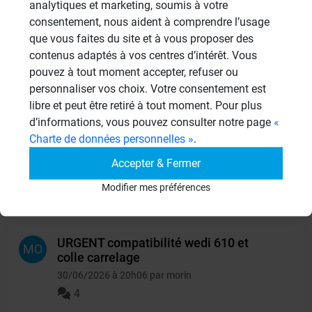
analytiques et marketing, soumis à votre
consentement, nous aident à comprendre l’usage
que vous faites du site et à vous proposer des
Montage d'aplomb d'une paroi
SC
contenus adaptés à vos centres d’intérêt. Vous
40mm.
pouvez à tout moment accepter, refuser ou
10/07/2026 à 11h07 par scddefa45
personnaliser vos choix. Votre consentement est
4
libre et peut être retiré à tout moment. Pour plus
d’informations, vous pouvez consulter notre page
«
Charte de données personnelles »
.
Collage panneau 80 mm sans appui au
JO
sol
Accepter & Fermer
06/07/2026 à 09h07 par Josselin
Modifier mes préférences
6
URGENT compatibilité wedi 610 et
MO
colle carrelage
30/06/2026 à 20h06 par morin
4