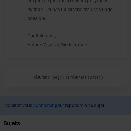
oui pas de pbs mais c'est un pol;ymére
hybride .. et pas un slicone d'où son uage
possible,
Cordialement,
Patrick Vayssie, Wedi France
Résultats - page 1 (1 résultats au total)
Veuillez vous
connecter
pour répondre à ce sujet
Sujets