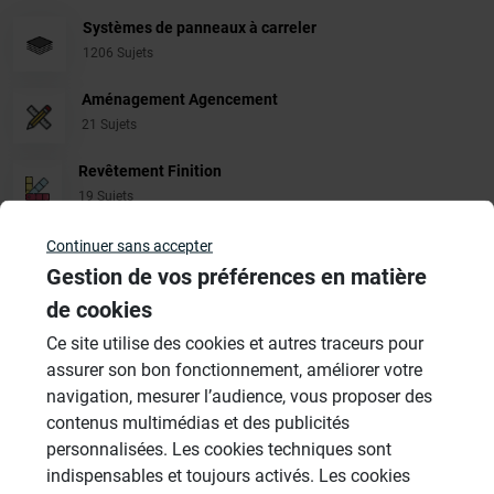
Systèmes de panneaux à carreler
1206 Sujets
Aménagement Agencement
21 Sujets
Revêtement Finition
19 Sujets
Douches à l'Italienne
Continuer sans accepter
1485 Sujets
Gestion de vos préférences en matière
de cookies
Cabines de hammam
Ce site utilise des cookies et autres traceurs pour
26 Sujets
assurer son bon fonctionnement, améliorer votre
Autres
navigation, mesurer l’audience, vous proposer des
949 Sujets
contenus multimédias et des publicités
personnalisées. Les cookies techniques sont
indispensables et toujours activés. Les cookies
Autres questions