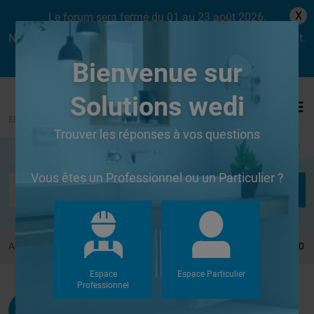
X
Le forum sera fermé du 01 au 23 août 2026.
Nous aurons le plaisir de vous retrouver dès le lundi 24 août.
Bienvenue sur
Solutions wedi
Trouver les réponses à vos questions
Se connecter
Vous êtes un Professionnel ou un Particulier ?
Accueil
Forums
Systèmes de panneaux à carreler
Colle 610
Espace
Espace Particulier
Professionnel
Winstel
G