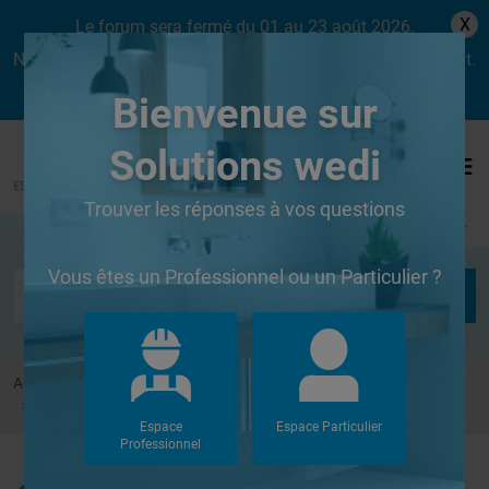
X
Le forum sera fermé du 01 au 23 août 2026.
Nous aurons le plaisir de vous retrouver dès le lundi 24 août.
Bienvenue sur
Solutions wedi
Trouver les réponses à vos questions
Se connecter
Vous êtes un Professionnel ou un Particulier ?
Accueil
Forums
Systèmes de panneaux à carreler
Collage panneau WEDI
Espace
Espace Particulier
Professionnel