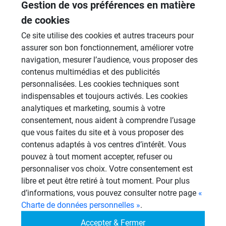
Gestion de vos préférences en matière
26 Sujets
de cookies
Systèmes de panneaux à carreler
Ce site utilise des cookies et autres traceurs pour
1206 Sujets
assurer son bon fonctionnement, améliorer votre
navigation, mesurer l’audience, vous proposer des
Aménagement Agencement
contenus multimédias et des publicités
21 Sujets
personnalisées. Les cookies techniques sont
Revêtement Finition
indispensables et toujours activés. Les cookies
19 Sujets
analytiques et marketing, soumis à votre
consentement, nous aident à comprendre l’usage
Douches à l'Italienne
que vous faites du site et à vous proposer des
1485 Sujets
contenus adaptés à vos centres d’intérêt. Vous
pouvez à tout moment accepter, refuser ou
Autres
personnaliser vos choix. Votre consentement est
949 Sujets
libre et peut être retiré à tout moment. Pour plus
d’informations, vous pouvez consulter notre page
«
Charte de données personnelles »
.
Autres questions
Accepter & Fermer