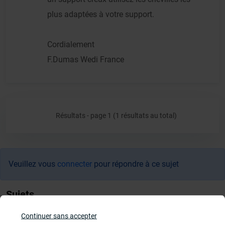
plus adaptées à votre support.
Cordialement
F.Dumas Wedi France
Résultats - page 1 (1 résultats au total)
Veuillez vous
connecter
pour répondre à ce sujet
Sujets
Continuer sans accepter
Cabines de hammam