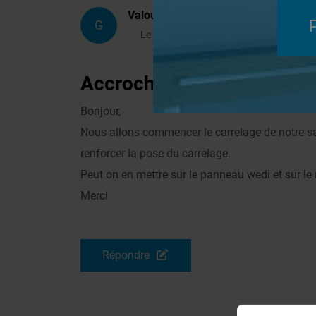
Valou93
G
Le 25/02/2014 à 11h02
Accroche carrelage sur p
Bonjour,
Nous allons commencer le carrelage de notre sal
renforcer la pose du carrelage.
Peut on en mettre sur le panneau wedi et sur le
Merci
Répondre