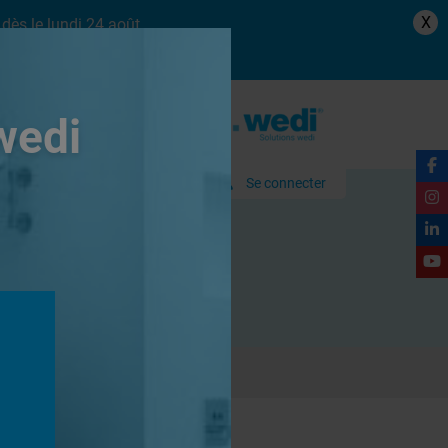
X
dès le lundi 24 août.
wedi
Se connecter