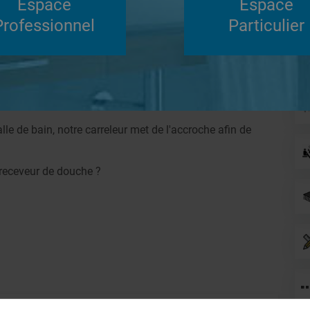
Espace
Espace
Su
Professionnel
Particulier
Répondre
anneau
Systèmes de panneaux à carreler
le de bain, notre carreleur met de l'accroche afin de
 receveur de douche ?