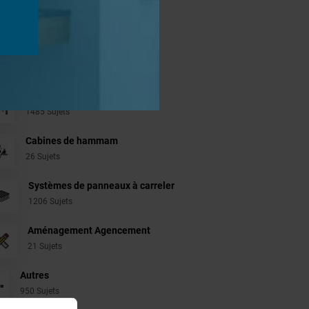
jets
Revêtement Finition
19 Sujets
Douches à l'Italienne
1485 Sujets
Cabines de hammam
26 Sujets
Systèmes de panneaux à carreler
1206 Sujets
Aménagement Agencement
21 Sujets
Autres
950 Sujets