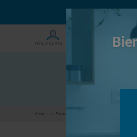
Le forum sera fermé
Bie
Accueil
Forums
Systèmes de panneaux à carrel