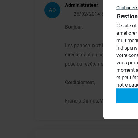
Administrateur
Continuer 
AD
25/02/2014 à 11h02
Gestion
Ce site ut
Bonjour,
améliorer
multimédi
Les panneaux et les receveurs de
indispens
directement un carrelage, donc il 
votre con
vous prop
pose du revêtement céramique.
moment ac
et peut êt
Cordialement,
notre pa
Francis Dumas, Wedi France