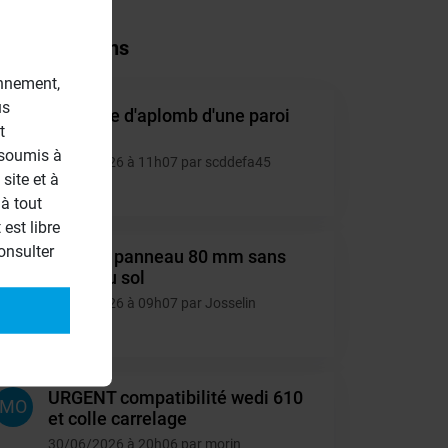
tres questions
onnement,
us
Montage d'aplomb d'une paroi
SC
t
40mm.
 soumis à
10/07/2026 à 11h07 par scddefa45
site et à
4
à tout
est libre
onsulter
Collage panneau 80 mm sans
JO
appui au sol
06/07/2026 à 09h07 par Josselin
6
URGENT compatibilité wedi 610
MO
et colle carrelage
30/06/2026 à 20h06 par morin