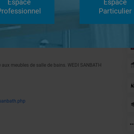
Espace
Espace
Su
Professionnel
Particulier
Répondre
 salle de bains
Autres
iné aux meubles de salle de bains. WEDI SANBATH
sanbath.php