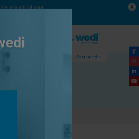
X
dès le lundi 24 août.
wedi
Se connecter