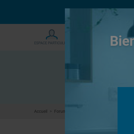
Le forum sera fermé
Bie
Accueil
Forums
Autres
Wedi sanBath - meubl