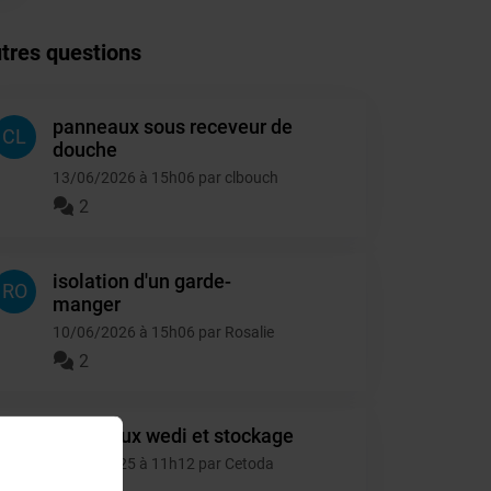
tres questions
panneaux sous receveur de
CL
douche
13/06/2026 à 15h06 par clbouch
2
isolation d'un garde-
RO
manger
10/06/2026 à 15h06 par Rosalie
2
Panneaux wedi et stockage
CE
13/12/2025 à 11h12 par Cetoda