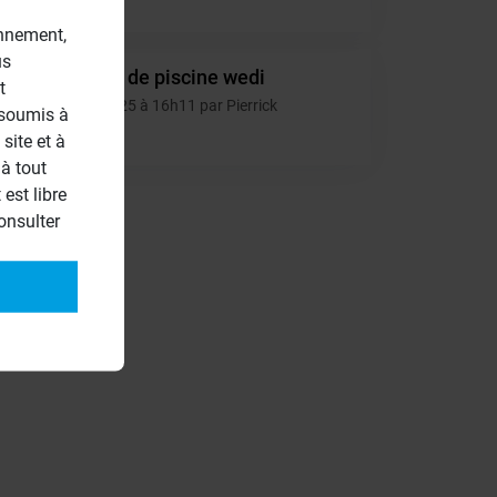
2
onnement,
us
Escalier de piscine wedi
PI
t
17/11/2025 à 16h11 par Pierrick
 soumis à
2
site et à
à tout
est libre
onsulter