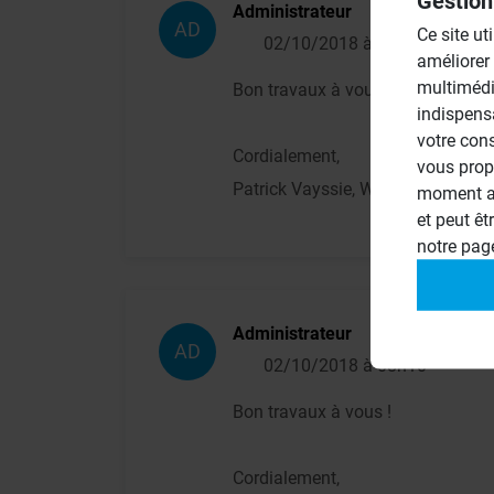
Gestion
Administrateur
AD
Ce site ut
02/10/2018 à 08h10
améliorer
multimédi
Bon travaux à vous !
indispens
votre con
Cordialement,
vous prop
Patrick Vayssie, Wedi France
moment ac
et peut êt
notre pa
Administrateur
AD
02/10/2018 à 08h10
Bon travaux à vous !
Cordialement,