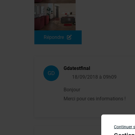
Répondre
Gdatestfinal
GD
18/09/2018 à 09h09
Bonjour
Merci pour ces informations !
Continuer 