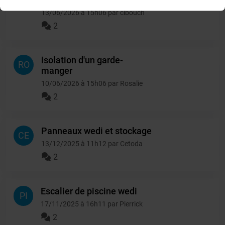
13/06/2026 à 15h06 par clbouch
2
isolation d'un garde-
RO
manger
10/06/2026 à 15h06 par Rosalie
2
Panneaux wedi et stockage
CE
13/12/2025 à 11h12 par Cetoda
2
Escalier de piscine wedi
PI
17/11/2025 à 16h11 par Pierrick
2