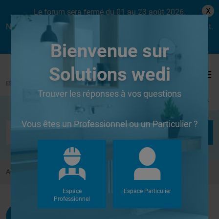
X
Le forum sera fermé du 01 au 23 août 2026.
Nous aurons le plaisir de vous retrouver dès le lundi 24 août.
Bienvenue sur
Solutions wedi
Trouver les réponses à vos questions
Se connecter
Vous êtes un Professionnel ou un Particulier ?
Accueil
Forums
Autres
WEDI ET PARQUET MERBAU
Espace
Espace Particulier
Professionnel
Knarfy
G