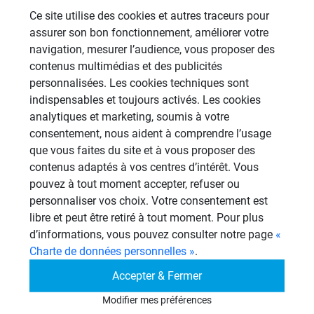
Aménagement Agencement
Ce site utilise des cookies et autres traceurs pour
21 Sujets
assurer son bon fonctionnement, améliorer votre
Revêtement Finition
navigation, mesurer l’audience, vous proposer des
19 Sujets
contenus multimédias et des publicités
personnalisées. Les cookies techniques sont
Douches à l'Italienne
indispensables et toujours activés. Les cookies
1485 Sujets
analytiques et marketing, soumis à votre
consentement, nous aident à comprendre l’usage
Cabines de hammam
que vous faites du site et à vous proposer des
26 Sujets
contenus adaptés à vos centres d’intérêt. Vous
pouvez à tout moment accepter, refuser ou
Autres
personnaliser vos choix. Votre consentement est
949 Sujets
libre et peut être retiré à tout moment. Pour plus
d’informations, vous pouvez consulter notre page
«
Autres questions
Charte de données personnelles »
.
Accepter & Fermer
panneaux sous receveur de
Modifier mes préférences
CL
douche