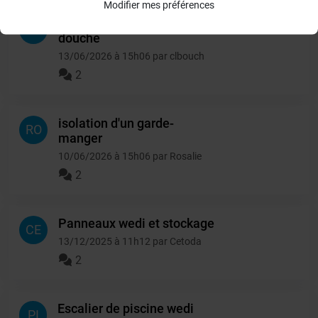
Modifier mes préférences
panneaux sous receveur de
CL
douche
13/06/2026 à 15h06 par clbouch
2
isolation d'un garde-
RO
manger
10/06/2026 à 15h06 par Rosalie
2
Panneaux wedi et stockage
CE
13/12/2025 à 11h12 par Cetoda
2
Escalier de piscine wedi
PI