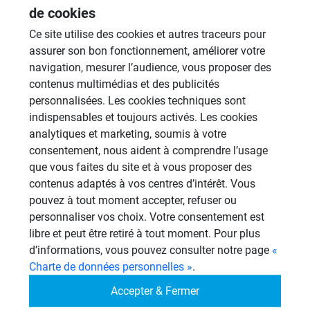
de cookies
19 Sujets
Ce site utilise des cookies et autres traceurs pour
Douches à l'Italienne
assurer son bon fonctionnement, améliorer votre
1485 Sujets
navigation, mesurer l’audience, vous proposer des
contenus multimédias et des publicités
Cabines de hammam
personnalisées. Les cookies techniques sont
26 Sujets
indispensables et toujours activés. Les cookies
Systèmes de panneaux à carreler
analytiques et marketing, soumis à votre
1206 Sujets
consentement, nous aident à comprendre l’usage
que vous faites du site et à vous proposer des
Aménagement Agencement
contenus adaptés à vos centres d’intérêt. Vous
21 Sujets
pouvez à tout moment accepter, refuser ou
personnaliser vos choix. Votre consentement est
Autres
libre et peut être retiré à tout moment. Pour plus
949 Sujets
d’informations, vous pouvez consulter notre page
«
Charte de données personnelles »
.
Autres questions
Accepter & Fermer