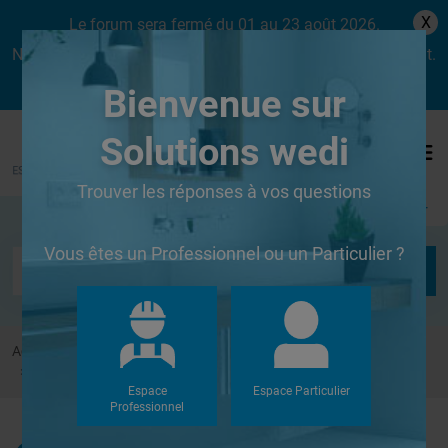
X
Le forum sera fermé du 01 au 23 août 2026.
Nous aurons le plaisir de vous retrouver dès le lundi 24 août.
Bienvenue sur
Solutions wedi
Trouver les réponses à vos questions
Se connecter
Vous êtes un Professionnel ou un Particulier ?
Accueil
Forums
Autres
salle de bain sur plancher bois au dessus d'une cave
Espace
Espace Particulier
Professionnel