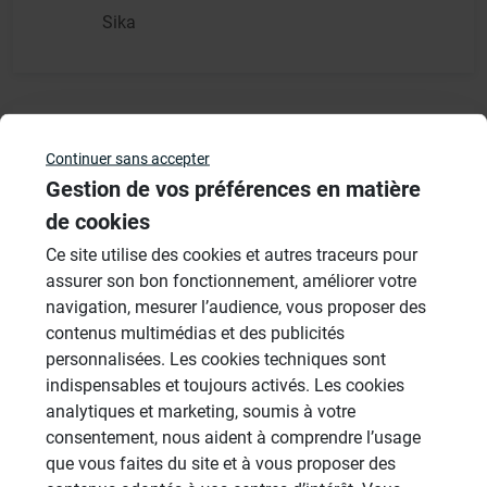
Sika
Résultats - page 1 (3 résultats au total)
Continuer sans accepter
Gestion de vos préférences en matière
de cookies
Veuillez vous
connecter
pour répondre à ce sujet
Ce site utilise des cookies et autres traceurs pour
assurer son bon fonctionnement, améliorer votre
navigation, mesurer l’audience, vous proposer des
Sujets
contenus multimédias et des publicités
personnalisées. Les cookies techniques sont
Cabines de hammam
indispensables et toujours activés. Les cookies
26 Sujets
analytiques et marketing, soumis à votre
consentement, nous aident à comprendre l’usage
Systèmes de panneaux à carreler
que vous faites du site et à vous proposer des
1206 Sujets