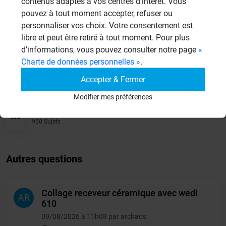
contenus adaptés à vos centres d’intérêt. Vous
Aménagement Agencement
pouvez à tout moment accepter, refuser ou
21 Sujets
personnaliser vos choix. Votre consentement est
libre et peut être retiré à tout moment. Pour plus
Revêtement Finition
d’informations, vous pouvez consulter notre page
«
19 Sujets
Charte de données personnelles »
.
Douches à l'Italienne
Accepter & Fermer
1485 Sujets
Modifier mes préférences
Autres
950 Sujets
Autres questions
Collage receveur céramique avec wedi
AR
610
09/08/2026 à 11h08 par archaos