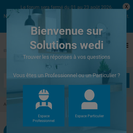
X
Le forum sera fermé du 01 au 23 août 2026.
Nous aurons le plaisir de vous retrouver dès le lundi 24 août.
Bienvenue sur
Solutions wedi
Trouver les réponses à vos questions
Se connecter
Vous êtes un Professionnel ou un Particulier ?
Accueil
Forums
Autres
Robinetterie
Espace
Espace Particulier
Professionnel
Jeand0
G