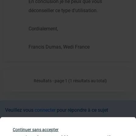
En conclusion je ne peux que vous
déconseiller ce type d'utilisation.
Cordialement,
Francis Dumas, Wedi France
Résultats - page 1 (1 résultats au total)
Veuillez vous
connecter
pour répondre à ce sujet
Sujets
Continuer sans accepter