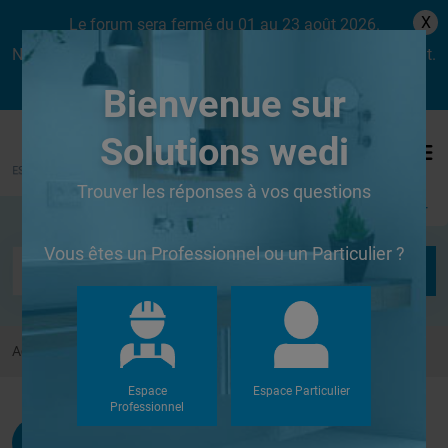
X
Le forum sera fermé du 01 au 23 août 2026.
Nous aurons le plaisir de vous retrouver dès le lundi 24 août.
Bienvenue sur
Solutions wedi
Trouver les réponses à vos questions
Se connecter
Vous êtes un Professionnel ou un Particulier ?
Accueil
Forums
Autres
Revetement bois sur un wedi
Espace
Espace Particulier
Professionnel
Mathieucanguilhem
G