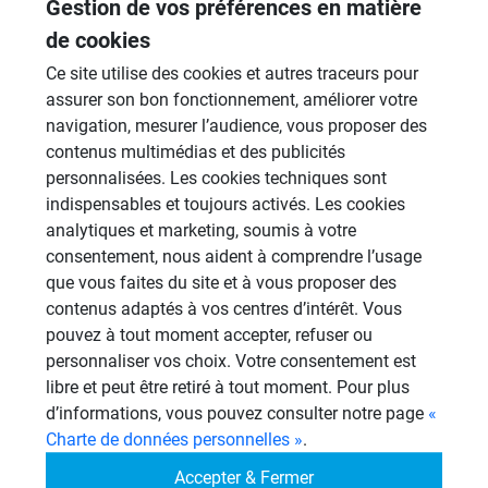
Gestion de vos préférences en matière
Revêtement Finition
de cookies
19 Sujets
Ce site utilise des cookies et autres traceurs pour
assurer son bon fonctionnement, améliorer votre
Douches à l'Italienne
navigation, mesurer l’audience, vous proposer des
1485 Sujets
contenus multimédias et des publicités
Cabines de hammam
personnalisées. Les cookies techniques sont
26 Sujets
indispensables et toujours activés. Les cookies
analytiques et marketing, soumis à votre
Systèmes de panneaux à carreler
consentement, nous aident à comprendre l’usage
1206 Sujets
que vous faites du site et à vous proposer des
contenus adaptés à vos centres d’intérêt. Vous
Aménagement Agencement
pouvez à tout moment accepter, refuser ou
21 Sujets
personnaliser vos choix. Votre consentement est
Autres
libre et peut être retiré à tout moment. Pour plus
949 Sujets
d’informations, vous pouvez consulter notre page
«
Charte de données personnelles »
.
Accepter & Fermer