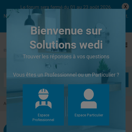
X
Le forum sera fermé du 01 au 23 août 2026.
Nous aurons le plaisir de vous retrouver dès le lundi 24 août.
Bienvenue sur
Solutions wedi
Trouver les réponses à vos questions
Se connecter
Vous êtes un Professionnel ou un Particulier ?
Accueil
Forums
Autres
re collage petites pierres d'orient
Espace
Espace Particulier
Professionnel
Papylulu
G