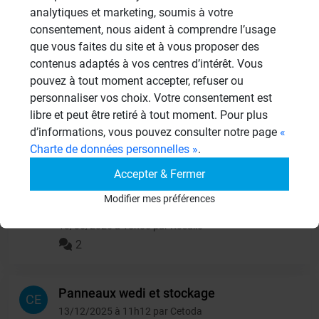
analytiques et marketing, soumis à votre
consentement, nous aident à comprendre l’usage
Autres questions
que vous faites du site et à vous proposer des
contenus adaptés à vos centres d’intérêt. Vous
pouvez à tout moment accepter, refuser ou
panneaux sous receveur de
personnaliser vos choix. Votre consentement est
CL
douche
libre et peut être retiré à tout moment. Pour plus
13/06/2026 à 15h06 par clbouch
d’informations, vous pouvez consulter notre page
«
2
Charte de données personnelles »
.
Accepter & Fermer
isolation d'un garde-
RO
Modifier mes préférences
manger
10/06/2026 à 15h06 par Rosalie
2
Panneaux wedi et stockage
CE
13/12/2025 à 11h12 par Cetoda