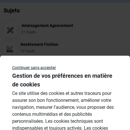
Sujets
Aménagement Agencement
21 Sujets
Revêtement Finition
19 Sujets
Douches à l'Italienne
Continuer sans accepter
1485 Sujets
Gestion de vos préférences en matière
Cabines de hammam
de cookies
26 Sujets
Ce site utilise des cookies et autres traceurs pour
assurer son bon fonctionnement, améliorer votre
Systèmes de panneaux à carreler
navigation, mesurer l’audience, vous proposer des
1206 Sujets
contenus multimédias et des publicités
Autres
personnalisées. Les cookies techniques sont
949 Sujets
indispensables et toujours activés. Les cookies