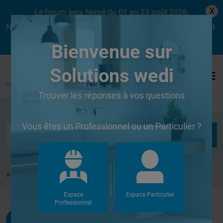
X
Le forum sera fermé du 01 au 23 août 2026.
Nous aurons le plaisir de vous retrouver dès le lundi 24 août.
Bienvenue sur
Solutions wedi
Trouver les réponses à vos questions
Se connecter
Vous êtes un Professionnel ou un Particulier ?
Accueil
Forums
Autres
Questions diverses
Espace
Espace Particulier
Professionnel
Mariemaya
G