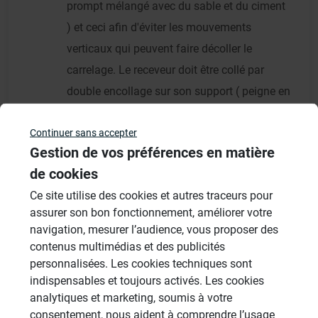
prompt mélangé avec du sable et du ciment
) et ceci afin d'éviter les mouvements
verticaux qui peuvent faire décoller le
carrelage. Le receveur doit être collé par
double encollage sur son support ( peigne en
denture 10 mm ou peigne demi-lune sur le
Continuer sans accepter
support,et beurrage avec une spatule lisse
Gestion de vos préférences en matière
en sous face du receveur ) avec une colle
de cookies
C2.
Ce site utilise des cookies et autres traceurs pour
assurer son bon fonctionnement, améliorer votre
Cordialement,
navigation, mesurer l’audience, vous proposer des
contenus multimédias et des publicités
Francis Dumas, Wedi France
personnalisées. Les cookies techniques sont
indispensables et toujours activés. Les cookies
analytiques et marketing, soumis à votre
consentement, nous aident à comprendre l’usage