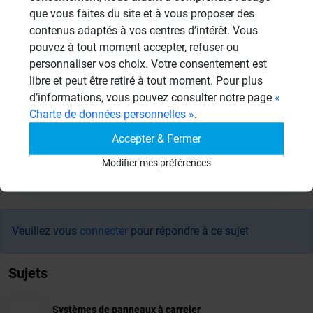
que vous faites du site et à vous proposer des
Mariemaya
MA
contenus adaptés à vos centres d’intérêt. Vous
17/11/2014 à 10h11
pouvez à tout moment accepter, refuser ou
personnaliser vos choix. Votre consentement est
Merci beaucoup pour vos réponses claires !
libre et peut être retiré à tout moment. Pour plus
Bonne journée
d’informations, vous pouvez consulter notre page
«
Charte de données personnelles »
.
Accepter & Fermer
Modifier mes préférences
Résultats - page 1 (2 résultats au total)
Veuillez vous
connecter
pour répondre à ce sujet
Sujets
Systèmes de panneaux à carreler